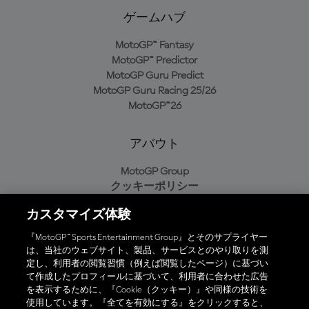
ゲームハブ
MotoGP™ Fantasy
MotoGP™ Predictor
MotoGP Guru Predict
MotoGP Guru Racing 25/26
MotoGP™26
アバウト
MotoGP Group
クッキーポリシー
利用規約
カスタマイズ体験
プライバシーポリシー
購入ポリシー
『MotoGP™ Sports Entertainment Group』とそのサプライヤー
は、当社のウェブサイト、製品、サービスとのやり取りを測
定し、利用者の閲覧習慣（例えば閲覧したページ）に基づい
て作成したプロフィールに基づいて、利用者に合わせた広告
オフィシャルアプリ
を表示するために、『Cookie（クッキー）』や同様の技術を
使用しています。『全てを有効にする』をクリックすると、