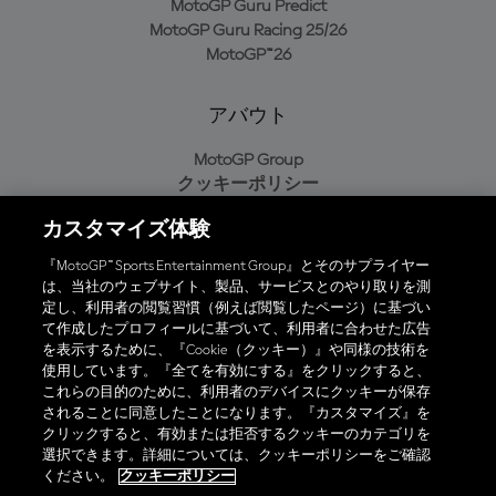
MotoGP Guru Predict
MotoGP Guru Racing 25/26
MotoGP™26
アバウト
MotoGP Group
クッキーポリシー
利用規約
カスタマイズ体験
プライバシーポリシー
購入ポリシー
『MotoGP™ Sports Entertainment Group』とそのサプライヤー
は、当社のウェブサイト、製品、サービスとのやり取りを測
定し、利用者の閲覧習慣（例えば閲覧したページ）に基づい
て作成したプロフィールに基づいて、利用者に合わせた広告
オフィシャルアプリ
を表示するために、『Cookie（クッキー）』や同様の技術を
使用しています。『全てを有効にする』をクリックすると、
これらの目的のために、利用者のデバイスにクッキーが保存
されることに同意したことになります。『カスタマイズ』を
クリックすると、有効または拒否するクッキーのカテゴリを
選択できます。詳細については、クッキーポリシーをご確認
© 2026 MotoGP Sports Entertainment Group. 全著作権所有。全ての
ください。
クッキーポリシー
商標はそれぞれの所有者に帰属。