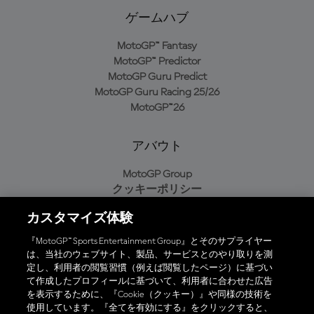
ゲームハブ
MotoGP™ Fantasy
MotoGP™ Predictor
MotoGP Guru Predict
MotoGP Guru Racing 25/26
MotoGP™26
アバウト
MotoGP Group
クッキーポリシー
利用規約
カスタマイズ体験
プライバシーポリシー
購入ポリシー
『MotoGP™ Sports Entertainment Group』とそのサプライヤー
は、当社のウェブサイト、製品、サービスとのやり取りを測
定し、利用者の閲覧習慣（例えば閲覧したページ）に基づい
て作成したプロフィールに基づいて、利用者に合わせた広告
オフィシャルアプリ
を表示するために、『Cookie（クッキー）』や同様の技術を
使用しています。『全てを有効にする』をクリックすると、