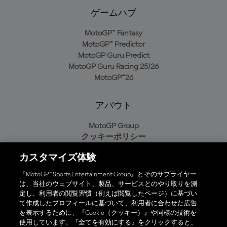
ゲームハブ
MotoGP™ Fantasy
MotoGP™ Predictor
MotoGP Guru Predict
MotoGP Guru Racing 25/26
MotoGP™26
アバウト
MotoGP Group
クッキーポリシー
利用規約
カスタマイズ体験
プライバシーポリシー
購入ポリシー
『MotoGP™ Sports Entertainment Group』とそのサプライヤー
は、当社のウェブサイト、製品、サービスとのやり取りを測
定し、利用者の閲覧習慣（例えば閲覧したページ）に基づい
て作成したプロフィールに基づいて、利用者に合わせた広告
オフィシャルアプリ
を表示するために、『Cookie（クッキー）』や同様の技術を
使用しています。『全てを有効にする』をクリックすると、