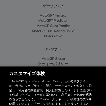
ゲームハブ
MotoGP™ Fantasy
MotoGP™ Predictor
MotoGP Guru Predict
MotoGP Guru Racing 25/26
MotoGP™26
アバウト
MotoGP Group
クッキーポリシー
利用規約
カスタマイズ体験
プライバシーポリシー
購入ポリシー
『MotoGP™ Sports Entertainment Group』とそのサプライヤー
は、当社のウェブサイト、製品、サービスとのやり取りを測
定し、利用者の閲覧習慣（例えば閲覧したページ）に基づい
て作成したプロフィールに基づいて、利用者に合わせた広告
オフィシャルアプリ
を表示するために、『Cookie（クッキー）』や同様の技術を
使用しています。『全てを有効にする』をクリックすると、