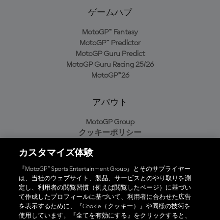
ゲームハブ
MotoGP™ Fantasy
MotoGP™ Predictor
MotoGP Guru Predict
MotoGP Guru Racing 25/26
MotoGP™26
アバウト
MotoGP Group
クッキーポリシー
利用規約
カスタマイズ体験
プライバシーポリシー
購入ポリシー
『MotoGP™ Sports Entertainment Group』とそのサプライヤー
は、当社のウェブサイト、製品、サービスとのやり取りを測
定し、利用者の閲覧習慣（例えば閲覧したページ）に基づい
て作成したプロフィールに基づいて、利用者に合わせた広告
オフィシャルアプリ
を表示するために、『Cookie（クッキー）』や同様の技術を
使用しています。『全てを有効にする』をクリックすると、