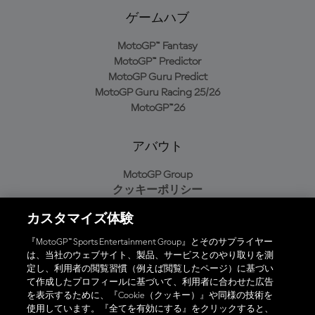
ゲームハブ
MotoGP™ Fantasy
MotoGP™ Predictor
MotoGP Guru Predict
MotoGP Guru Racing 25/26
MotoGP™26
アバウト
MotoGP Group
クッキーポリシー
利用規約
カスタマイズ体験
プライバシーポリシー
購入ポリシー
『MotoGP™ Sports Entertainment Group』とそのサプライヤー
は、当社のウェブサイト、製品、サービスとのやり取りを測
定し、利用者の閲覧習慣（例えば閲覧したページ）に基づい
て作成したプロフィールに基づいて、利用者に合わせた広告
オフィシャルアプリ
を表示するために、『Cookie（クッキー）』や同様の技術を
使用しています。『全てを有効にする』をクリックすると、