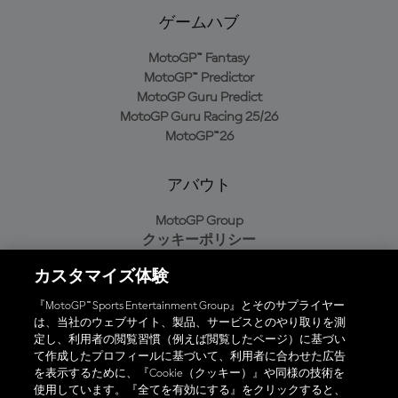
ゲームハブ
MotoGP™ Fantasy
MotoGP™ Predictor
MotoGP Guru Predict
MotoGP Guru Racing 25/26
MotoGP™26
アバウト
MotoGP Group
クッキーポリシー
利用規約
カスタマイズ体験
プライバシーポリシー
購入ポリシー
『MotoGP™ Sports Entertainment Group』とそのサプライヤー
は、当社のウェブサイト、製品、サービスとのやり取りを測
定し、利用者の閲覧習慣（例えば閲覧したページ）に基づい
て作成したプロフィールに基づいて、利用者に合わせた広告
オフィシャルアプリ
を表示するために、『Cookie（クッキー）』や同様の技術を
使用しています。『全てを有効にする』をクリックすると、