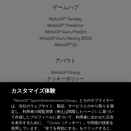
ゲームハブ
MotoGP™ Fantasy
MotoGP™ Predictor
MotoGP Guru Predict
MotoGP Guru Racing 25/26
MotoGP™26
アバウト
MotoGP Group
クッキーポリシー
利用規約
カスタマイズ体験
プライバシーポリシー
購入ポリシー
『MotoGP™ Sports Entertainment Group』とそのサプライヤー
は、当社のウェブサイト、製品、サービスとのやり取りを測
定し、利用者の閲覧習慣（例えば閲覧したページ）に基づい
て作成したプロフィールに基づいて、利用者に合わせた広告
オフィシャルアプリ
を表示するために、『Cookie（クッキー）』や同様の技術を
使用しています。『全てを有効にする』をクリックすると、