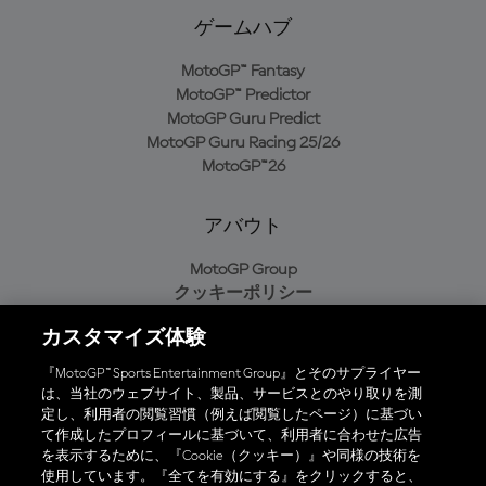
ゲームハブ
MotoGP™ Fantasy
MotoGP™ Predictor
MotoGP Guru Predict
MotoGP Guru Racing 25/26
MotoGP™26
アバウト
MotoGP Group
クッキーポリシー
利用規約
カスタマイズ体験
プライバシーポリシー
購入ポリシー
『MotoGP™ Sports Entertainment Group』とそのサプライヤー
は、当社のウェブサイト、製品、サービスとのやり取りを測
定し、利用者の閲覧習慣（例えば閲覧したページ）に基づい
て作成したプロフィールに基づいて、利用者に合わせた広告
オフィシャルアプリ
を表示するために、『Cookie（クッキー）』や同様の技術を
使用しています。『全てを有効にする』をクリックすると、