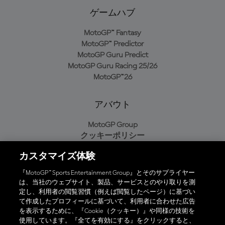
ゲームハブ
MotoGP™ Fantasy
MotoGP™ Predictor
MotoGP Guru Predict
MotoGP Guru Racing 25/26
MotoGP™26
アバウト
MotoGP Group
クッキーポリシー
利用規約
カスタマイズ体験
プライバシーポリシー
購入ポリシー
『MotoGP™ Sports Entertainment Group』とそのサプライヤー
は、当社のウェブサイト、製品、サービスとのやり取りを測
定し、利用者の閲覧習慣（例えば閲覧したページ）に基づい
て作成したプロフィールに基づいて、利用者に合わせた広告
オフィシャルアプリ
を表示するために、『Cookie（クッキー）』や同様の技術を
使用しています。『全てを有効にする』をクリックすると、