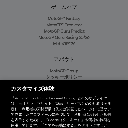
ゲームハブ
MotoGP™ Fantasy
MotoGP™ Predictor
MotoGP Guru Predict
MotoGP Guru Racing 25/26
MotoGP™26
アバウト
MotoGP Group
クッキーポリシー
利用規約
カスタマイズ体験
プライバシーポリシー
購入ポリシー
『MotoGP™ Sports Entertainment Group』とそのサプライヤー
は、当社のウェブサイト、製品、サービスとのやり取りを測
定し、利用者の閲覧習慣（例えば閲覧したページ）に基づい
て作成したプロフィールに基づいて、利用者に合わせた広告
オフィシャルアプリ
を表示するために、『Cookie（クッキー）』や同様の技術を
使用しています。『全てを有効にする』をクリックすると、