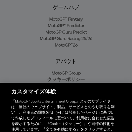
ゲームハブ
MotoGP™ Fantasy
MotoGP™ Predictor
MotoGP Guru Predict
MotoGP Guru Racing 25/26
MotoGP™26
アバウト
MotoGP Group
クッキーポリシー
利用規約
カスタマイズ体験
プライバシーポリシー
購入ポリシー
『MotoGP™ Sports Entertainment Group』とそのサプライヤー
は、当社のウェブサイト、製品、サービスとのやり取りを測
定し、利用者の閲覧習慣（例えば閲覧したページ）に基づい
て作成したプロフィールに基づいて、利用者に合わせた広告
オフィシャルアプリ
を表示するために、『Cookie（クッキー）』や同様の技術を
使用しています。『全てを有効にする』をクリックすると、