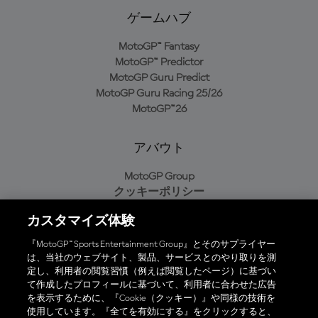
ゲームハブ
MotoGP™ Fantasy
MotoGP™ Predictor
MotoGP Guru Predict
MotoGP Guru Racing 25/26
MotoGP™26
アバウト
MotoGP Group
クッキーポリシー
利用規約
カスタマイズ体験
プライバシーポリシー
購入ポリシー
『MotoGP™ Sports Entertainment Group』とそのサプライヤー
は、当社のウェブサイト、製品、サービスとのやり取りを測
定し、利用者の閲覧習慣（例えば閲覧したページ）に基づい
て作成したプロフィールに基づいて、利用者に合わせた広告
オフィシャルアプリ
を表示するために、『Cookie（クッキー）』や同様の技術を
使用しています。『全てを有効にする』をクリックすると、