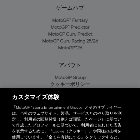
ゲームハブ
MotoGP™ Fantasy
MotoGP™ Predictor
MotoGP Guru Predict
MotoGP Guru Racing 25/26
MotoGP™26
アバウト
MotoGP Group
クッキーポリシー
利用規約
カスタマイズ体験
プライバシーポリシー
購入ポリシー
『MotoGP™ Sports Entertainment Group』とそのサプライヤー
は、当社のウェブサイト、製品、サービスとのやり取りを測
定し、利用者の閲覧習慣（例えば閲覧したページ）に基づい
て作成したプロフィールに基づいて、利用者に合わせた広告
オフィシャルアプリ
を表示するために、『Cookie（クッキー）』や同様の技術を
使用しています。『全てを有効にする』をクリックすると、