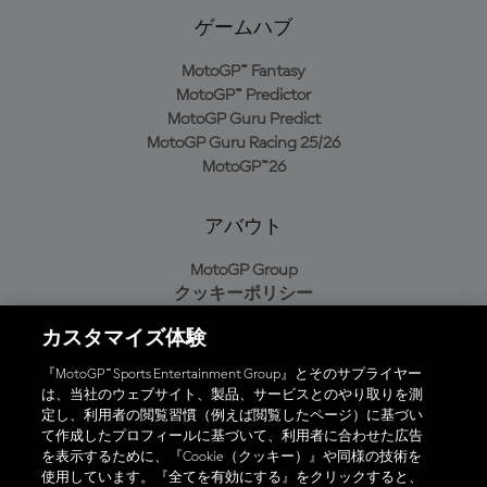
ゲームハブ
MotoGP™ Fantasy
MotoGP™ Predictor
MotoGP Guru Predict
MotoGP Guru Racing 25/26
MotoGP™26
アバウト
MotoGP Group
クッキーポリシー
利用規約
カスタマイズ体験
プライバシーポリシー
購入ポリシー
『MotoGP™ Sports Entertainment Group』とそのサプライヤー
は、当社のウェブサイト、製品、サービスとのやり取りを測
定し、利用者の閲覧習慣（例えば閲覧したページ）に基づい
て作成したプロフィールに基づいて、利用者に合わせた広告
オフィシャルアプリ
を表示するために、『Cookie（クッキー）』や同様の技術を
使用しています。『全てを有効にする』をクリックすると、