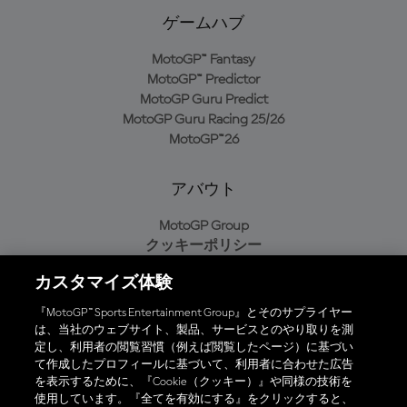
ゲームハブ
MotoGP™ Fantasy
MotoGP™ Predictor
MotoGP Guru Predict
MotoGP Guru Racing 25/26
MotoGP™26
アバウト
MotoGP Group
クッキーポリシー
利用規約
カスタマイズ体験
プライバシーポリシー
購入ポリシー
『MotoGP™ Sports Entertainment Group』とそのサプライヤー
は、当社のウェブサイト、製品、サービスとのやり取りを測
定し、利用者の閲覧習慣（例えば閲覧したページ）に基づい
て作成したプロフィールに基づいて、利用者に合わせた広告
オフィシャルアプリ
を表示するために、『Cookie（クッキー）』や同様の技術を
使用しています。『全てを有効にする』をクリックすると、