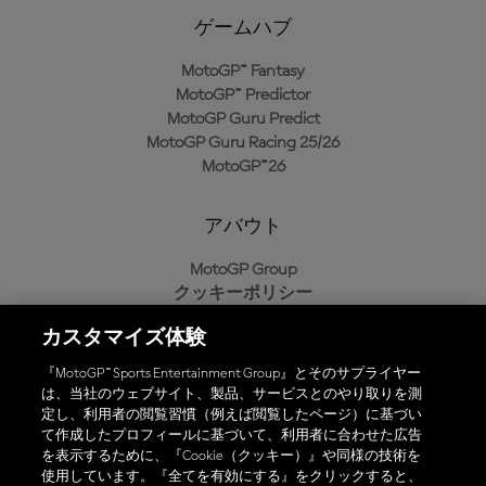
ゲームハブ
MotoGP™ Fantasy
MotoGP™ Predictor
MotoGP Guru Predict
MotoGP Guru Racing 25/26
MotoGP™26
アバウト
MotoGP Group
クッキーポリシー
利用規約
カスタマイズ体験
プライバシーポリシー
購入ポリシー
『MotoGP™ Sports Entertainment Group』とそのサプライヤー
は、当社のウェブサイト、製品、サービスとのやり取りを測
定し、利用者の閲覧習慣（例えば閲覧したページ）に基づい
て作成したプロフィールに基づいて、利用者に合わせた広告
オフィシャルアプリ
を表示するために、『Cookie（クッキー）』や同様の技術を
使用しています。『全てを有効にする』をクリックすると、