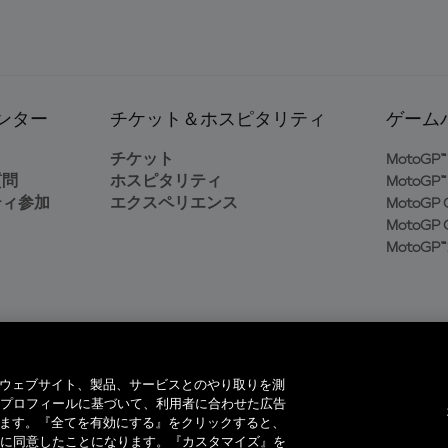
ンター
チケット＆ホスピタリティ
ゲーム
ト
チケット
MotoGP™ 
質問
ホスピタリティ
MotoGP™ 
ティ参加
エクスペリエンス
MotoGP G
MotoGP G
MotoGP™
イヤーは、当社のウェブサイト、製品、サービスとのやり取りを測
プロフィールに基づいて、利用者に合わせた広告
ています。『全てを有効にする』をクリックすると、
著作権所有。全ての商標はそれぞれの所有者に帰属。
に同意したことになります。『カスタマイズ』を