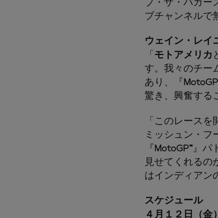
ブ・ザ・バガー
ブチャンネルで
ウェイン・レイ
「
モトアメリカ
す。我々のチー
あり、『
MotoGP
驚き、興奮する
「このレースを
ミッシュン・フ
『
MotoGP™
』パ
見せてくれるの
はインディアン
スケジュール
４月１２日（金