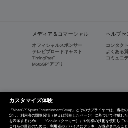
メディア＆コマーシャル
ヘルプセ
オフィシャルスポンサー
コンタク
テレビブロードキャスト
よくある
TimingPass™
コミュニ
MotoGP™アプリ
カスタマイズ体験
オフィシャルアプリ
『MotoGP™ Sports Entertainment Group』とそのサプラ
定し、利用者の閲覧習慣（例えば閲覧したページ）に基づいて作成した
を表示するために、『Cookie（クッキー）』や同様の技術を使用し
© 2026 MotoGP Sports Entertainment Group. 全
これらの目的のために、利用者のデバイスにクッキーが保存されること