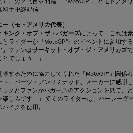
ズ）』の２戦目を開催。『
MotoGP™
』と
モトアメリ
無料生中継配信。
ニー（モトアメリカ代表）
と
キング・オブ・ザ・バガーズ
にとって、これは
ムとライダーが『
MotoGP™
』のイベントに参加する
™
』ファンは
サーキット・オブ・ジ・アメリカズ
で
ことでしょう。」
開催するために協力してくれた『
MotoGP™
』関係者
ード、パーツ・アンリミテッド、メーカーに感謝
ドックとファンがバガーズのアクションを見て、ど
か楽しみです。」 多くのライダーは、ハーレーダ
のバイクを使用。
）