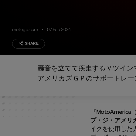
motogp.com
07 Feb 2024
SHARE
轟音を立てて疾走するＶツイン
アメリカズＧＰのサポートレー
『
MotoAmerica
ブ・ジ・アメリ
イクを使用した