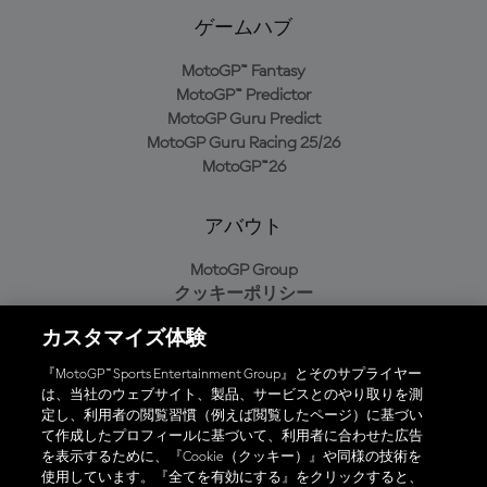
ゲームハブ
MotoGP™ Fantasy
MotoGP™ Predictor
MotoGP Guru Predict
MotoGP Guru Racing 25/26
MotoGP™26
アバウト
MotoGP Group
クッキーポリシー
利用規約
カスタマイズ体験
プライバシーポリシー
購入ポリシー
『MotoGP™ Sports Entertainment Group』とそのサプライヤー
は、当社のウェブサイト、製品、サービスとのやり取りを測
定し、利用者の閲覧習慣（例えば閲覧したページ）に基づい
て作成したプロフィールに基づいて、利用者に合わせた広告
オフィシャルアプリ
を表示するために、『Cookie（クッキー）』や同様の技術を
使用しています。『全てを有効にする』をクリックすると、