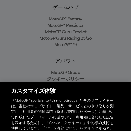
ゲームハブ
MotoGP™ Fantasy
MotoGP™ Predictor
MotoGP Guru Predict
MotoGP Guru Racing 25/26
MotoGP™26
アバウト
MotoGP Group
クッキーポリシー
利用規約
カスタマイズ体験
プライバシーポリシー
購入ポリシー
『MotoGP™ Sports Entertainment Group』とそのサプライヤー
は、当社のウェブサイト、製品、サービスとのやり取りを測
定し、利用者の閲覧習慣（例えば閲覧したページ）に基づい
て作成したプロフィールに基づいて、利用者に合わせた広告
オフィシャルアプリ
を表示するために、『Cookie（クッキー）』や同様の技術を
使用しています。『全てを有効にする』をクリックすると、