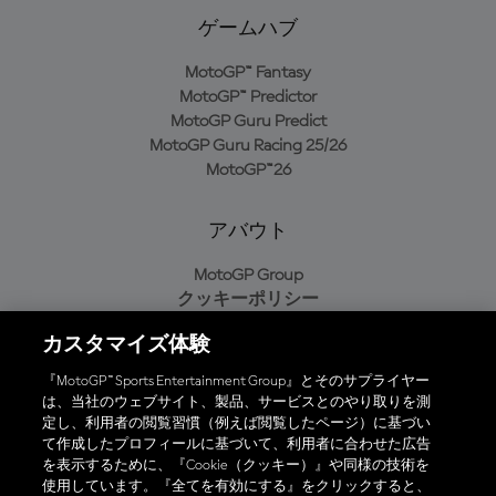
ゲームハブ
MotoGP™ Fantasy
MotoGP™ Predictor
MotoGP Guru Predict
MotoGP Guru Racing 25/26
MotoGP™26
アバウト
MotoGP Group
クッキーポリシー
利用規約
カスタマイズ体験
プライバシーポリシー
購入ポリシー
『MotoGP™ Sports Entertainment Group』とそのサプライヤー
は、当社のウェブサイト、製品、サービスとのやり取りを測
定し、利用者の閲覧習慣（例えば閲覧したページ）に基づい
て作成したプロフィールに基づいて、利用者に合わせた広告
オフィシャルアプリ
を表示するために、『Cookie（クッキー）』や同様の技術を
使用しています。『全てを有効にする』をクリックすると、