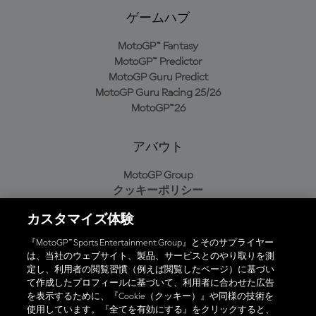
ゲームハブ
MotoGP™ Fantasy
MotoGP™ Predictor
MotoGP Guru Predict
MotoGP Guru Racing 25/26
MotoGP™26
アバウト
MotoGP Group
クッキーポリシー
利用規約
カスタマイズ体験
プライバシーポリシー
購入ポリシー
『MotoGP™ Sports Entertainment Group』とそのサプライヤー
は、当社のウェブサイト、製品、サービスとのやり取りを測
定し、利用者の閲覧習慣（例えば閲覧したページ）に基づい
て作成したプロフィールに基づいて、利用者に合わせた広告
オフィシャルアプリ
を表示するために、『Cookie（クッキー）』や同様の技術を
使用しています。『全てを有効にする』をクリックすると、