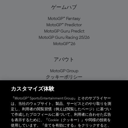
ゲームハブ
MotoGP™ Fantasy
MotoGP™ Predictor
MotoGP Guru Predict
MotoGP Guru Racing 25/26
MotoGP™26
アバウト
MotoGP Group
クッキーポリシー
利用規約
カスタマイズ体験
プライバシーポリシー
購入ポリシー
『MotoGP™ Sports Entertainment Group』とそのサプライヤー
は、当社のウェブサイト、製品、サービスとのやり取りを測
定し、利用者の閲覧習慣（例えば閲覧したページ）に基づい
て作成したプロフィールに基づいて、利用者に合わせた広告
オフィシャルアプリ
を表示するために、『Cookie（クッキー）』や同様の技術を
使用しています。『全てを有効にする』をクリックすると、