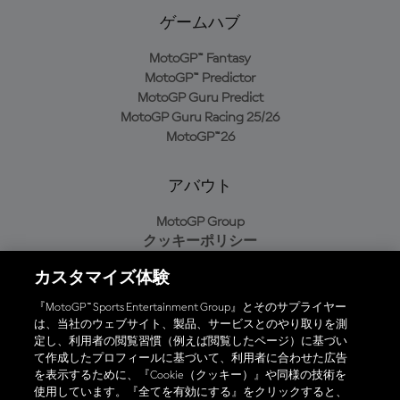
ゲームハブ
MotoGP™ Fantasy
MotoGP™ Predictor
MotoGP Guru Predict
MotoGP Guru Racing 25/26
MotoGP™26
アバウト
MotoGP Group
クッキーポリシー
利用規約
カスタマイズ体験
プライバシーポリシー
購入ポリシー
『MotoGP™ Sports Entertainment Group』とそのサプライヤー
は、当社のウェブサイト、製品、サービスとのやり取りを測
定し、利用者の閲覧習慣（例えば閲覧したページ）に基づい
て作成したプロフィールに基づいて、利用者に合わせた広告
オフィシャルアプリ
を表示するために、『Cookie（クッキー）』や同様の技術を
使用しています。『全てを有効にする』をクリックすると、