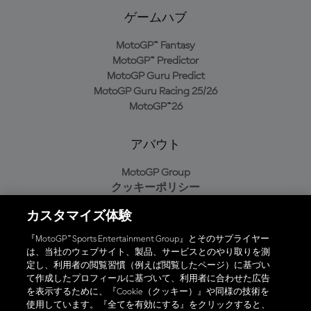
ゲームハブ
MotoGP™ Fantasy
MotoGP™ Predictor
MotoGP Guru Predict
MotoGP Guru Racing 25/26
MotoGP™26
アバウト
MotoGP Group
クッキーポリシー
利用規約
カスタマイズ体験
プライバシーポリシー
購入ポリシー
『MotoGP™ Sports Entertainment Group』とそのサプライヤー
は、当社のウェブサイト、製品、サービスとのやり取りを測
定し、利用者の閲覧習慣（例えば閲覧したページ）に基づい
て作成したプロフィールに基づいて、利用者に合わせた広告
オフィシャルアプリ
を表示するために、『Cookie（クッキー）』や同様の技術を
使用しています。『全てを有効にする』をクリックすると、