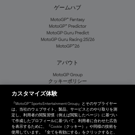
ゲームハブ
MotoGP™ Fantasy
MotoGP™ Predictor
MotoGP Guru Predict
MotoGP Guru Racing 25/26
MotoGP™26
アバウト
MotoGP Group
クッキーポリシー
利用規約
カスタマイズ体験
プライバシーポリシー
購入ポリシー
『MotoGP™ Sports Entertainment Group』とそのサプライヤー
は、当社のウェブサイト、製品、サービスとのやり取りを測
定し、利用者の閲覧習慣（例えば閲覧したページ）に基づい
て作成したプロフィールに基づいて、利用者に合わせた広告
オフィシャルアプリ
を表示するために、『Cookie（クッキー）』や同様の技術を
使用しています。『全てを有効にする』をクリックすると、