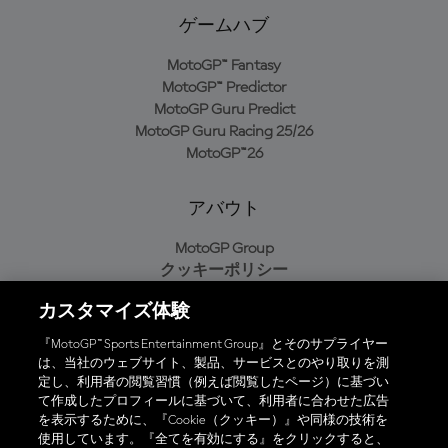
ゲームハブ
MotoGP™ Fantasy
MotoGP™ Predictor
MotoGP Guru Predict
MotoGP Guru Racing 25/26
MotoGP™26
アバウト
MotoGP Group
クッキーポリシー
利用規約
カスタマイズ体験
プライバシーポリシー
購入ポリシー
『MotoGP™ Sports Entertainment Group』とそのサプライヤー
は、当社のウェブサイト、製品、サービスとのやり取りを測
定し、利用者の閲覧習慣（例えば閲覧したページ）に基づい
て作成したプロフィールに基づいて、利用者に合わせた広告
オフィシャルアプリ
を表示するために、『Cookie（クッキー）』や同様の技術を
使用しています。『全てを有効にする』をクリックすると、