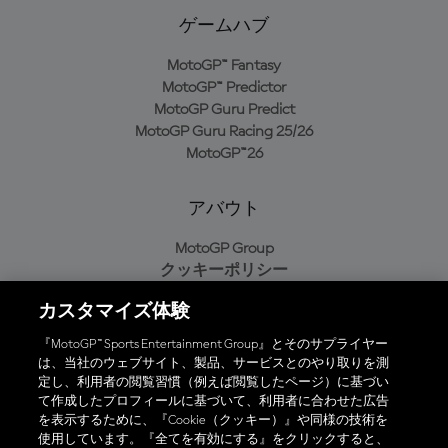
ゲームハブ
MotoGP™ Fantasy
MotoGP™ Predictor
MotoGP Guru Predict
MotoGP Guru Racing 25/26
MotoGP™26
アバウト
MotoGP Group
クッキーポリシー
利用規約
カスタマイズ体験
プライバシーポリシー
購入ポリシー
『MotoGP™ Sports Entertainment Group』とそのサプライヤー
は、当社のウェブサイト、製品、サービスとのやり取りを測
定し、利用者の閲覧習慣（例えば閲覧したページ）に基づい
て作成したプロフィールに基づいて、利用者に合わせた広告
オフィシャルアプリ
を表示するために、『Cookie（クッキー）』や同様の技術を
使用しています。『全てを有効にする』をクリックすると、