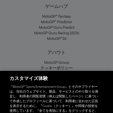
ゲームハブ
MotoGP™ Fantasy
MotoGP™ Predictor
MotoGP Guru Predict
MotoGP Guru Racing 25/26
MotoGP™26
アバウト
MotoGP Group
クッキーポリシー
利用規約
カスタマイズ体験
プライバシーポリシー
購入ポリシー
『MotoGP™ Sports Entertainment Group』とそのサプライヤー
は、当社のウェブサイト、製品、サービスとのやり取りを測
定し、利用者の閲覧習慣（例えば閲覧したページ）に基づい
て作成したプロフィールに基づいて、利用者に合わせた広告
オフィシャルアプリ
を表示するために、『Cookie（クッキー）』や同様の技術を
使用しています。『全てを有効にする』をクリックすると、