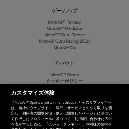
ゲームハブ
MotoGP™ Fantasy
MotoGP™ Predictor
MotoGP Guru Predict
MotoGP Guru Racing 25/26
MotoGP™26
アバウト
MotoGP Group
クッキーポリシー
利用規約
カスタマイズ体験
プライバシーポリシー
購入ポリシー
『MotoGP™ Sports Entertainment Group』とそのサプライヤー
は、当社のウェブサイト、製品、サービスとのやり取りを測
定し、利用者の閲覧習慣（例えば閲覧したページ）に基づい
て作成したプロフィールに基づいて、利用者に合わせた広告
オフィシャルアプリ
を表示するために、『Cookie（クッキー）』や同様の技術を