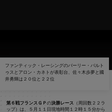
ファンティック・レーシングのバーリー・バルト
ゥスとアロン・カネトが表彰台、佐々木歩夢と國
井勇輝は２０位と２２位
第６戦フランスＧＰ
の
決勝レース
（周回数２２ラ
ップ）は、５月１１日現地時間１２時１５分から