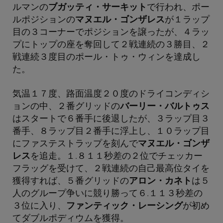
ルマンの
ブガッティ・サーキット
で行われ、ポー
ルポジションの
マヌエル・ゴンザレス
が１ラップ
目の３コーナーでポジションを譲ったが、４ラッ
プにトップの座を奪回して２戦連続の３勝目、２
戦連続３度目のポール・トゥ・ウィンを達成し
た。
気温１７度、路面温度２０度のドライコンディシ
ョンの中、２番グリッドの
バーリー・バルトゥス
はスタートで６番手に後退したが、３ラップ目３
番手、８ラップ目２番手に浮上し、１０ラップ目
にファステストラップを刻んで
マヌエル・ゴンザ
レス
を追走。１.８１１秒差の２位でチェッカー
フラッグを受けて、２戦連続の自己最高位タイを
獲得すれば、５番グリッドの
アロン・カネト
は５
人のグループ争いに競り勝って６.１１３秒差の
３位に入り、
ファンティック・レーシング
が初め
てダブルポディウムを獲得。