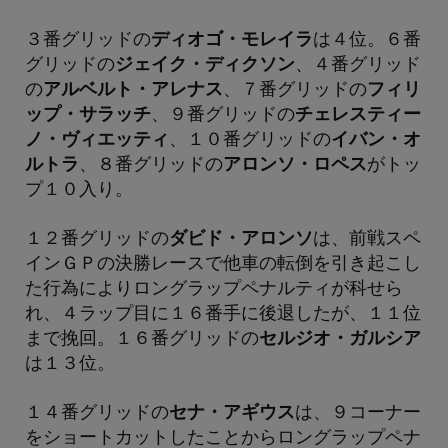
３番グリッドの
ディオゴ・モレイラ
は４位。６番
グリッドの
ジェイク・ディクソン
、４番グリッド
の
アルベルト・アレナス
、７番グリッドの
フィリ
ップ・サラッチ
、９番グリッドの
チェレスティー
ノ・ヴィエッティ
、１０番グリッドの
イバン・オ
ルトラ
、８番グリッドの
アロンソ・ロペス
がトッ
プ１０入り。
１２番グリッドの
ダビド・アロンソ
は、前戦スペ
インＧＰの決勝レースで他車の転倒を引き起こし
た行為によりロングラップペナルティが科せら
れ、４ラップ目に１６番手に後退したが、１１位
まで挽回。１６番グリッドの
セルジオ・ガルシア
は１３位。
１４番グリッドの
セナ・アギウス
は、９コーナー
をショートカットしたことからロングラップペナ