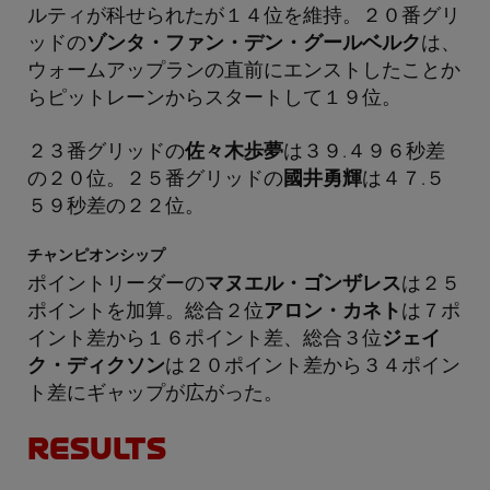
ルティが科せられたが１４位を維持。２０番グリ
ッドの
ゾンタ・ファン・デン・グールベルク
は、
ウォームアップランの直前にエンストしたことか
らピットレーンからスタートして１９位。
２３番グリッドの
佐々木歩夢
は３９.４９６秒差
の２０位。２５番グリッドの
國井勇輝
は４７.５
５９秒差の２２位。
チャンピオンシップ
ポイントリーダーの
マヌエル・ゴンザレス
は２５
ポイントを加算。総合２位
アロン・カネト
は７ポ
イント差から１６ポイント差、総合３位
ジェイ
ク・ディクソン
は２０ポイント差から３４ポイン
ト差にギャップが広がった。
RESULTS