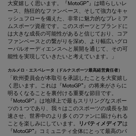
大変嬉しく思います。『
MotoGP™
』は晴らしいレ
ース、熱狂的なファンベース、そして強力なキャ
ッシュフローを備えた、非常に魅力的なプレミア
ムスポーツ資産です。このスポーツとブランドに
は大きな成長の可能性があると信じており、コア
ファンベースとの繋がりを深め、より幅広いグロ
ーバルオーディエンスへと展開を通じて、その可
能性を実現していきたいと考えています。」
カルメロ・エスペレータ（ドルナスポーツ最高経営責任者）
「欧州委員会が本取引を承認したことを大変嬉し
く思います。これは『
MotoGP™
』の将来がさらに
明るくなることを裏付ける重要な節目です。
『
MotoGP™
』は地球上で最もスリリングなスポー
ツの１つであり、我々はこのスポーツの成長を加
速させ、世界中のより多くのファンに届けられる
ことを楽しみにしています。
リバティメディア
は
『
MotoGP™
』コミュニティ全体にとって最高のパ