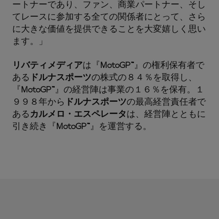
ートナーであり、ファン、商業パートナー、そし
てレースに参加する全ての関係者にとって、さら
に大きな価値を提供できることを大変嬉しく思い
ます。」
リバティメディア
は『
MotoGP™
』の権利保有者で
ある
ドルナスポーツ
の株式の８４％を取得し、
『
MotoGP™
』の経営陣は事業の１６％を保有。１
９９８年から
ドルナスポーツ
の最高経営責任者で
ある
カルメロ・エスペレータ
は、経営陣とともに
引き続き『
MotoGP™
』を運営する。