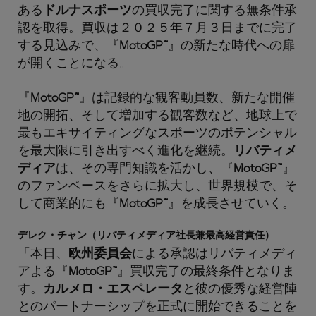
ある
ドルナスポーツ
の買収完了に関する無条件承
認を取得。買収は２０２５年７月３日までに完了
する見込みで、『
MotoGP™
』の新たな時代への扉
が開くことになる。
『
MotoGP™
』は記録的な観客動員数、新たな開催
地の開拓、そして増加する観客数など、地球上で
最もエキサイティングなスポーツのポテンシャル
を最大限に引き出すべく進化を継続。
リバティメ
ディア
は、その専門知識を活かし、『
MotoGP™
』
のファンベースをさらに拡大し、世界規模で、そ
して商業的にも『
MotoGP™
』を成長させていく。
デレク・チャン（リバティメディア社長兼最高経営責任）
「本日、
欧州委員会
による承認はリバティメディ
アよる『
MotoGP™
』買収完了の最終条件となりま
す。
カルメロ・エスペレータ
と彼の優秀な経営陣
とのパートナーシップを正式に開始できることを