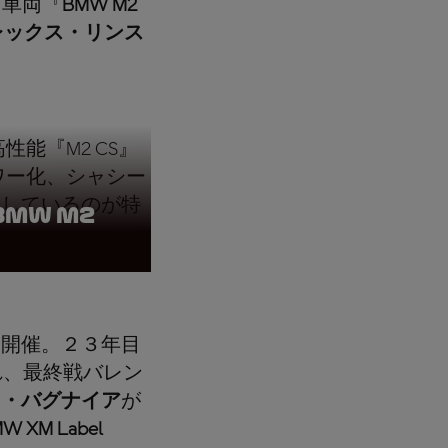
る車両『
BMW M2
レックス・リンス
能『M2 CS』
ワー化、シャシー
向しているのが特
 BMW M2
初開催。２３年目
れ、最終戦バレン
コ・バグナイア
が
W XM Label