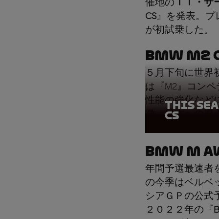
催地の
ＴＴ・サ
CS
』を発表。プ
が初試乗した。
BMW M2 
５月下旬に世界初
は『M2』コン
性能の強化など
This se
徴。日本への導
CS
BMW M A
年間予選最速者
の今季はベルベ
シアＧＰの公式
２０２２年の『
B