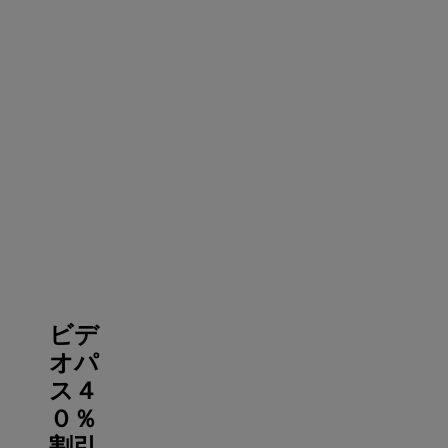
ビデ
オパ
ス４
０％
割引