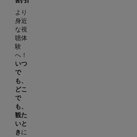
より
身近
な視
聴体
験
へ！
いつ
で
も、
どこ
で
も、
観た
いと
き
に