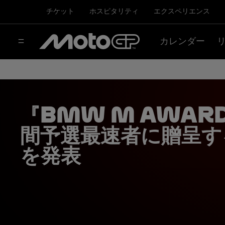
チケット
ホスピタリティ
エクスペリエンス
カレンダー
『BMW M Awar
間予選最速者に贈呈す
を発表