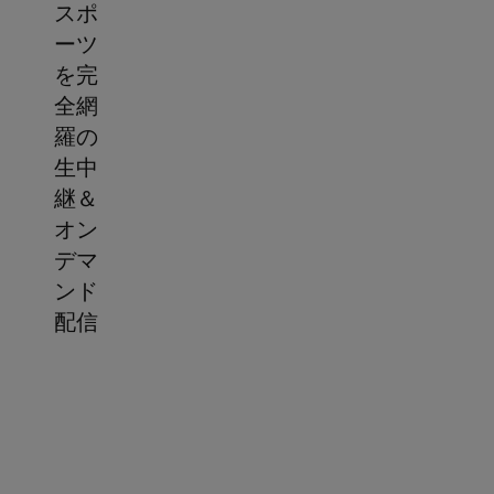
スポ
ーツ
を完
全網
羅の
生中
継＆
オン
デマ
ンド
配信
サ
ブ
ス
ク
リ
プ
シ