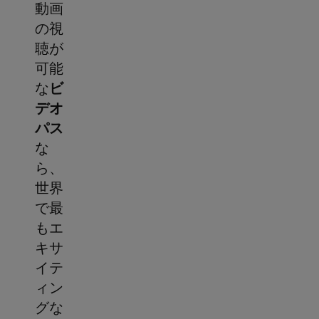
動画
の視
聴が
可能
な
ビ
デオ
パス
な
ら、
世界
で最
もエ
キサ
イテ
ィン
グな