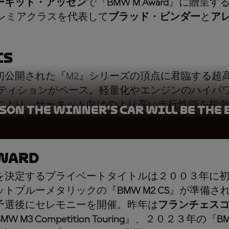
ーキット・アッセン
で『
BMW M Award
』に贈呈す
レミアクラスを代表して
ブラッド・ビンダー
と
ア
CS
公開された『M2』シリーズの頂点に君臨する超高性
ペティションがベース。軽量化やエンジンのハイパ
により、サーキット向けのより高い走行性能を指
ason the winner’s car will be the
入は６０台。
ward
を決定するプライベートタイトルは２００３年に
ットブルーメタリックの『
BMW M2 CS
』が準備さ
予選後にセレモニーを開催。昨年は
フランチェス
MW M3 Competition Touring
』、２０２３年の『
BM