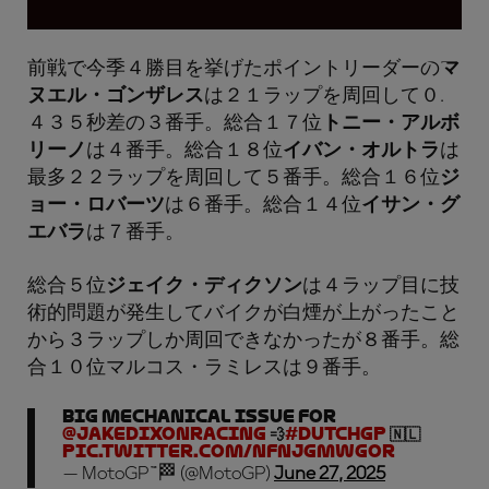
前戦で今季４勝目を挙げたポイントリーダーの
マ
ヌエル・ゴンザレス
は２１ラップを周回して０.
４３５秒差の３番手。総合１７位
トニー・アルボ
リーノ
は４番手。総合１８位
イバン・オルトラ
は
最多２２ラップを周回して５番手。総合１６位
ジ
ョー・ロバーツ
は６番手。総合１４位
イサン・グ
エバラ
は７番手。
総合５位
ジェイク・ディクソン
は４ラップ目に技
術的問題が発生してバイクが白煙が上がったこと
から３ラップしか周回できなかったが８番手。総
合１０位マルコス・ラミレスは９番手。
BIG mechanical issue for
@jakedixonracing
💨
#DutchGP
🇳🇱
pic.twitter.com/nFnJGmWGor
— MotoGP™🏁 (@MotoGP)
June 27, 2025