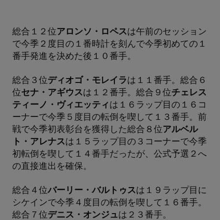
総合１２位
アロンソ・ロペス
は午前のセッション
で今季２度目の１番時計を刻んで今季初めての１
番手発進を決めた後１０番手。
総合３位
ディオゴ・モレイラ
は１１番手。総合６
位
セナ・アギウス
は１２番手。総合９位
チェレス
ティーノ・ヴィエッティ
は１６ラップ目の１６コ
ーナーで今季５度目の転倒を喫して１３番手。前
戦で今季初表彰台を獲得した総合８位
アルベル
ト・アレナス
は１５ラップ目の３コーナーで今季
初転倒を喫して１４番手だったが、公式予選２へ
の直接進出を確保。
総合４位
バーリー・バルトゥス
は１９ラップ目に
シケインで今季４度目の転倒を喫して１６番手。
総合７位
デニス・オンジュ
は２３番手。