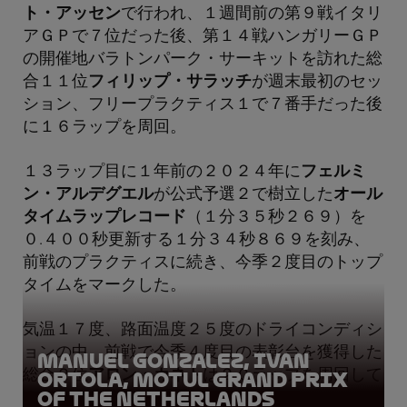
ト・アッセン
で行われ、１週間前の第９戦イタリ
アＧＰで７位だった後、第１４戦ハンガリーＧＰ
の開催地バラトンパーク・サーキットを訪れた総
合１１位
フィリップ・サラッチ
が週末最初のセッ
ション、フリープラクティス１で７番手だった後
に１６ラップを周回。
１３ラップ目に１年前の２０２４年に
フェルミ
ン・アルデグエル
が公式予選２で樹立した
オール
タイムラップレコード
（１分３５秒２６９）を
０.４００秒更新する１分３４秒８６９を刻み、
前戦のプラクティスに続き、今季２度目のトップ
タイムをマークした。
気温１７度、路面温度２５度のドライコンディシ
ョンの中、前戦で今季４度目の表彰台を獲得した
Manuel Gonzalez, Ivan
総合２位
アロン・カネト
は２０ラップを周回して
Ortola, Motul Grand Prix
of the Netherlands
０.３４６秒差の２番手。