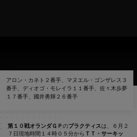
アロン・カネト２番手、マヌエル・ゴンザレス３
番手、ディオゴ・モレイラ１１番手、佐々木歩夢
１７番手、國井勇輝２６番手
第１０戦オランダＧＰ
の
プラクティス
は、６月２
７日現地時間１４時０５分から
ＴＴ・サーキッ