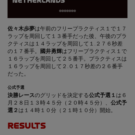
Netherlands
佐々木歩夢
は午前のフリープラクティス１で１７
ラップを周回して１３番手だった後、午後のプラ
クティスは１４ラップを周回して１.２７６秒差
の１７番手。
國井勇輝
はフリープラクティス１で
１６ラップを周回して２５番手。プラクティスは
１６ラップを周回して２.０１７秒差の２６番手
だった。
公式予選
決勝レース
のグリッドを決定する
公式予選１
は６
月２８日１３時４５分（２０時４５分）、
公式予
選２
は１４時１０分（２１時１０分）開始。
RESULTS