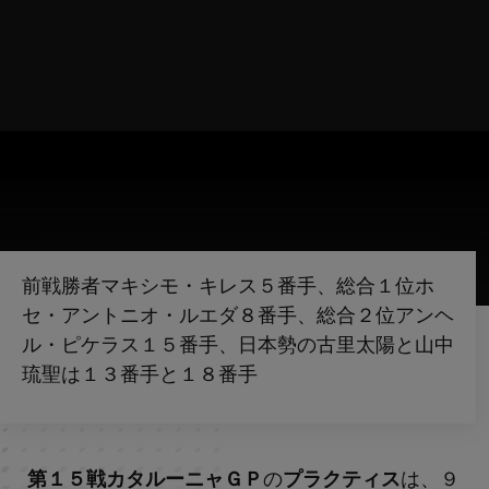
前戦勝者マキシモ・キレス５番手、総合１位ホ
セ・アントニオ・ルエダ８番手、総合２位アンヘ
ル・ピケラス１５番手、日本勢の古里太陽と山中
琉聖は１３番手と１８番手
第１５戦カタルーニャＧＰ
の
プラクティス
は、９