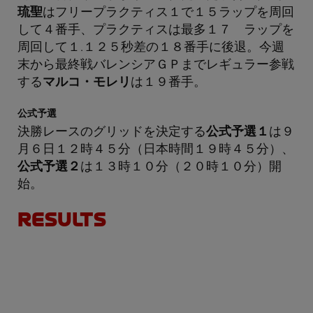
琉聖
はフリープラクティス１で１５ラップを周回
して４番手、プラクティスは最多１７ ラップを
周回して１.１２５秒差の１８番手に後退。今週
末から最終戦バレンシアＧＰまでレギュラー参戦
する
マルコ・モレリ
は１９番手。
公式予選
決勝レースのグリッドを決定する
公式予選１
は９
月６日１２時４５分（日本時間１９時４５分）、
公式予選２
は１３時１０分（２０時１０分）開
始。
RESULTS