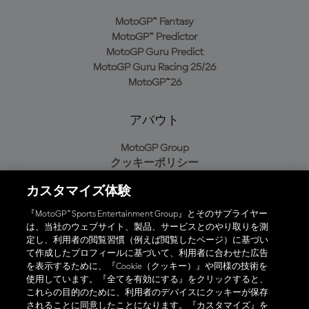
MotoGP™ Fantasy
MotoGP™ Predictor
MotoGP Guru Predict
MotoGP Guru Racing 25/26
MotoGP™26
アバウト
MotoGP Group
クッキーポリシー
利用規約
カスタマイズ体験
プライバシーポリシー
購入ポリシー
『MotoGP™ Sports Entertainment Group』とそのサプライヤー
は、当社のウェブサイト、製品、サービスとのやり取りを測
定し、利用者の閲覧習慣（例えば閲覧したページ）に基づい
て作成したプロフィールに基づいて、利用者に合わせた広告
オフィシャルアプリ
を表示するために、『Cookie（クッキー）』や同様の技術を
使用しています。『全てを有効にする』をクリックすると、
これらの目的のために、利用者のデバイスにクッキーが保存
されることに同意したことになります。『カスタマイズ』を