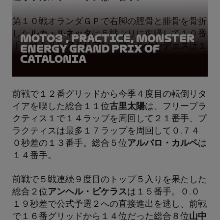
第１０戦オランダＧＰで右脚の脛骨と腓骨を骨折
した
ルカ・ルネッタ
は５戦ぶりに復帰して１０番
Moto3™, Practice, Monster
手。総合９位
アドリアン・フェルナンデェス
は１
Energy Grand Prix of
Catalonia
２番手。
前戦で１２番グリッドから今季４度目の転倒リタ
イアを喫した総合１１位
古里太陽
は、フリープラ
クティス１で１４ラップを周回して２１番手、プ
ラクティスは最多１７ラップを周回して０.７４
０秒差の１３番手。総合５位
アルバロ・カルペ
は
１４番手。
前戦で５戦連続９度目のトップ５入りを果たした
総合２位
アンヘル・ピケラス
は１５番手。０.０
１９秒差で公式予選２への直接進出を逃し、前戦
で１６番グリッドから１４位だった総合８位
山中