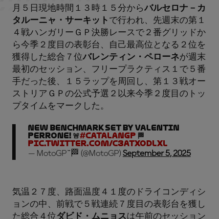
月５日現地時間１３時１５分から
バルセロナ－カ
タルーニャ・サーキット
で行われ、先週末の第１
４戦ハンガリーＧＰ決勝レースで２番グリッドか
ら今季２度目の表彰台、自己最高位となる２位を
獲得した総合７位
バレンティン・ペローネ
が週末
最初のセッション、フリープラクティス１で５番
手だった後、１５ラップを周回し、第１３戦オー
ストリアＧＰの公式予選２以来今季２度目のトッ
プタイムをマークした。
New benchmark set by Valentin
Perrone! 🚨
#CatalanGP
🏁
pic.twitter.com/C3atXoDlXL
— MotoGP™🏁 (@MotoGP)
September 5, 2025
気温２７度、路面温度４１度のドライコンディシ
ョンの中、前戦で５戦連続７度目の表彰台を獲し
た総合４位
ダビド・ムニョス
は午前のセッション