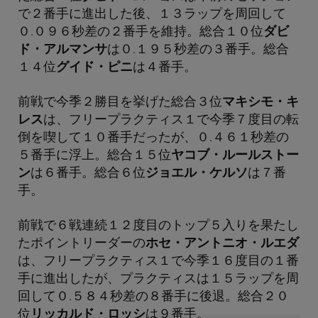
で２番手に進出した後、１３ラップを周回して
０.０９６秒差の２番手を維持。総合１０位
ダビ
ド・アルマンサ
は０.１９５秒差の３番手。総合
１４位
グイド・ピニ
は４番手。
前戦で今季２勝目を挙げた総合３位
マキシモ・キ
レス
は、フリープラクティス１で今季７度目の転
倒を喫して１０番手だったが、０.４６１秒差の
５番手に浮上。総合１５位
ヤコブ・ルールストー
ン
は６番手。総合６位
ジョエル・ケルソ
は７番
手。
前戦で６戦連続１２度目のトップ５入りを果たし
たポイントリーダーの
ホセ・アントニオ・ルエダ
は、フリープラクティス１で今季１６度目の１番
手に進出したが、プラクティスは１５ラップを周
回して０.５８４秒差の８番手に後退。総合２０
位
リッカルド・ロッシ
は９番手。