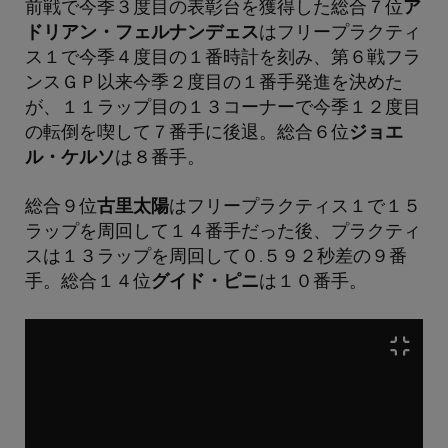
前戦で今季３度目の表彰台を獲得した総合７位
ア
ドリアン・フェルナンデェス
はフリープラクティ
ス１で今季４度目の１番時計を刻み、第６戦フラ
ンスＧＰ以来今季２度目の１番手発進を決めた
が、１１ラップ目の１３コーナーで今季１２度目
の転倒を喫して７番手に後退。総合６位
ジョエ
ル・ケルソ
は８番手。
総合９位
古里太陽
はフリープラクティス１で１５
ラップを周回して１４番手だった後、プラクティ
スは１３ラップを周回して０.５９２秒差の９番
手。総合１４位
グイド・ピニ
は１０番手。