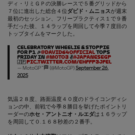
ディ・リミＧＰの決勝レースで５番グリッドから
７位に進出した総合４位
ダビド・ムニョス
が週末
最初のセッション、フリープラクティス１で９番
手だった後、１４ラップを周回して今季７度目の
トップタイムをマークした。
Celebratory wheelie & stoppie
for P1 🎉
@david64official
tops
Friday in
#Moto3
✌️
#JapaneseGP
🇯🇵
pic.twitter.com/eHffp3jFel
— MotoGP™🏁 (@MotoGP)
September 26,
2025
気温２８度、路面温度４０度のドライコンディシ
ョンの中、前戦で今季８勝目を挙げたポイントリ
ーダーの
ホセ・アントニオ・ルエダ
は１６ラップ
を周回して０.１６８秒差の２番手。