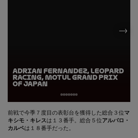
Adrian Fernandez, Leopard
Racing, Motul Grand Prix
of Japan
前戦で今季７度目の表彰台を獲得した総合３位
マ
キシモ・キレス
は１３番手。総合５位
アルバロ・
カルペ
は１８番手だった。