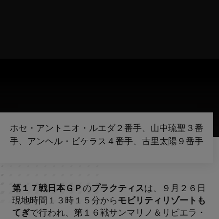
ホセ・アントニオ・ルエダ２番手、山中琉聖３番
手、アンヘル・ピケラス４番手、古里太陽９番手
第１７戦日本ＧＰ
の
プラクティス
は、９月２６日
現地時間１３時１５分から
モビリティリゾートも
てぎ
で行われ、第１６戦サンマリノ＆リビエラ・