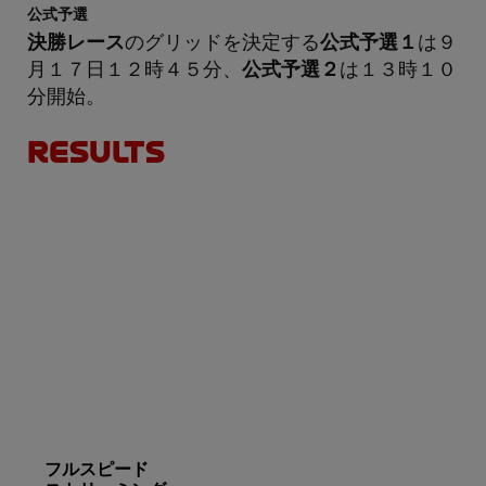
公式予選
決勝レース
のグリッドを決定する
公式予選１
は９
月１７日１２時４５分、
公式予選２
は１３時１０
分開始。
RESULTS
フルスピード