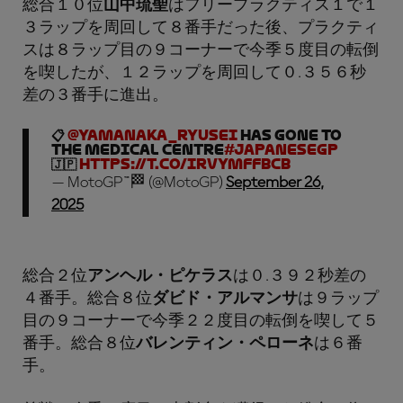
総合１０位
山中琉聖
はフリープラクティス１で１
３ラップを周回して８番手だった後、プラクティ
スは８ラップ目の９コーナーで今季５度目の転倒
を喫したが、１２ラップを周回して０.３５６秒
差の３番手に進出。
📋
@yamanaka_ryusei
has gone to
the medical centre
#JapaneseGP
🇯🇵
https://t.co/iRvYmffBCB
— MotoGP™🏁 (@MotoGP)
September 26,
2025
総合２位
アンヘル・ピケラス
は０.３９２秒差の
４番手。総合８位
ダビド・アルマンサ
は９ラップ
目の９コーナーで今季２２度目の転倒を喫して５
番手。総合８位
バレンティン・ペローネ
は６番
手。