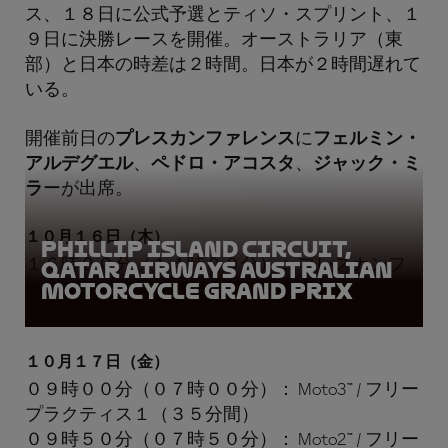
ス、１８日に公式予選とティソ・スプリント、１
９日に決勝レースを開催。オーストラリア（東
部）と日本の時差は２時間。日本が２時間遅れて
いる。
開催前日の
プレスカンファレンス
に
フェルミン・
アルデグエル
、
ペドロ・アコスタ
、
ジャック・ミ
ラ
ーが出席。
１０月１６日（木）
Phillip Island Circuit,
１６時００分（１４時００分）： プレスカンフ
Qatar Airways Australian
Motorcycle Grand Prix
ァレンス
１０月１７日（金）
０９時００分（０７時００分）： Moto3™ / フリー
プラクティス１（３５分間）
０９時５０分（０７時５０分）： Moto2™ / フリー