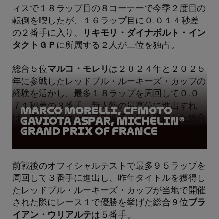
ィスで１８ラップ目の８コーナーで今季２度目の
転倒を喫したが、１６ラップ目に０.０１４秒差
の２番手に入り、
リキモリ・ダイナボルト・イン
タクトＧＰ
に所属する２人が上位を独占。
総合５位
マルコ・モレリ
は２０２４年と２０２５
年に参戦したレッドブル・ルーキーズ・カップの
経験を活かし、最多１８ラップを周回して０.０
７１秒差の３番手。新人勢の最高位に進出すれ
Marco Morelli, CFMOTO
ば、昨年の同カップ戦で連続２位を獲得した総合
Gaviota Aspar, Michelin®
Grand Prix of France
１５位
ハキム・ダニッシュ
は４番手。
前戦後のオフィシャルテストで最多９５ラップを
周回して３番手に進出し、昨年タイトルを獲得し
たレッドブル・ルーキーズ・カップが当地で開催
された際にレース１で優勝を挙げた総合９位
ブラ
イアン・ウリアルテ
は５番手。