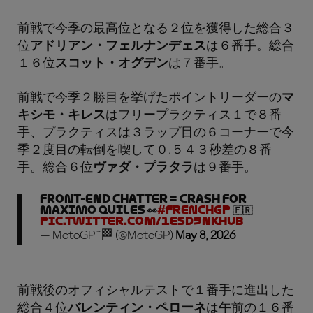
前戦で今季の最高位となる２位を獲得した総合３
位
アドリアン・フェルナンデェス
は６番手。総合
１６位
スコット・オグデン
は７番手。
前戦で今季２勝目を挙げたポイントリーダーの
マ
キシモ・キレス
はフリープラクティス１で８番
手、プラクティスは３ラップ目の６コーナーで今
季２度目の転倒を喫して０.５４３秒差の８番
手。総合６位
ヴァダ・プラタラ
は９番手。
Front-end chatter = Crash for
Maximo Quiles 👀
#FrenchGP
🇫🇷
pic.twitter.com/1eSD9nkhUb
— MotoGP™🏁 (@MotoGP)
May 8, 2026
前戦後のオフィシャルテストで１番手に進出した
総合４位
バレンティン・ペローネ
は午前の１６番