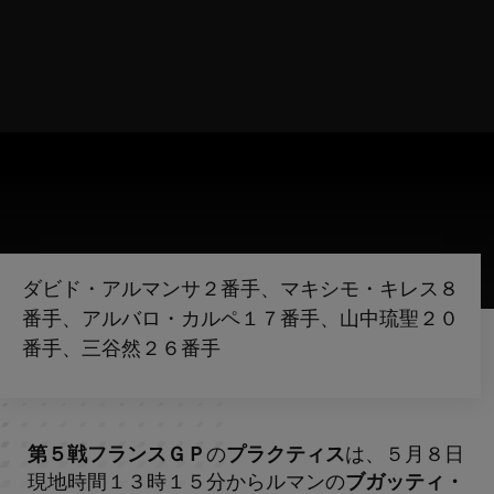
ダビド・アルマンサ２番手、マキシモ・キレス８
番手、アルバロ・カルペ１７番手、山中琉聖２０
番手、三谷然２６番手
第５戦フランスＧＰ
の
プラクティス
は、５月８日
現地時間１３時１５分からルマンの
ブガッティ・