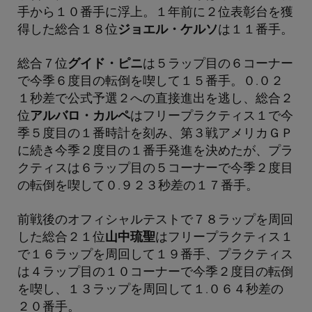
手から１０番手に浮上。１年前に２位表彰台を獲
得した総合１８位
ジョエル・ケルソ
は１１番手。
総合７位
グイド・ピニ
は５ラップ目の６コーナー
で今季６度目の転倒を喫して１５番手。０.０２
１秒差で公式予選２への直接進出を逃し、総合２
位
アルバロ・カルペ
はフリープラクティス１で今
季５度目の１番時計を刻み、第３戦アメリカＧＰ
に続き今季２度目の１番手発進を決めたが、プラ
クティスは６ラップ目の５コーナーで今季２度目
の転倒を喫して０.９２３秒差の１７番手。
前戦後のオフィシャルテストで７８ラップを周回
した総合２１位
山中琉聖
はフリープラクティス１
で１６ラップを周回して１９番手、プラクティス
は４ラップ目の１０コーナーで今季２度目の転倒
を喫し、１３ラップを周回して１.０６４秒差の
２０番手。