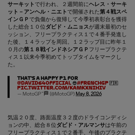
サーキット
で行われ、２週間前に
ヘレス・サーキ
ット－アンヘル・ニエト
で開催された
第４戦スペ
インＧＰ
で負傷から復帰して今季初表彰台を獲得
した総合１０位
ダビド・ムニョス
が週末最初のセ
ッション、フリープラクティス１で４番手発進し
た後、１４ラップを周回。１２ラップ目に昨年１
０月の
第１８戦インドネシアＧＰ
フリープラクテ
ィス１以来今季初めてトップタイムをマークし
た。
That's a happy P1 for
@david64official
😎
#FrenchGP
🇫🇷
pic.twitter.com/KamKxnIhIv
— MotoGP™🏁 (@MotoGP)
May 8, 2026
気温２０度、路面温度３２度のドライコンディシ
ョンの中、総合８位
ダビド・アルマンサ
は午前の
フリープラクティス１で２番手、午後のプラクテ