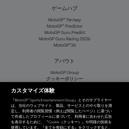
ゲームハブ
MotoGP™ Fantasy
MotoGP™ Predictor
MotoGP Guru Predict
MotoGP Guru Racing 25/26
MotoGP™26
アバウト
MotoGP Group
クッキーポリシー
利用規約
カスタマイズ体験
プライバシーポリシー
購入ポリシー
『MotoGP™ Sports Entertainment Group』とそのサプライヤー
は、当社のウェブサイト、製品、サービスとのやり取りを測
定し、利用者の閲覧習慣（例えば閲覧したページ）に基づい
て作成したプロフィールに基づいて、利用者に合わせた広告
オフィシャルアプリ
を表示するために、『Cookie（クッキー）』や同様の技術を
使用しています。『全てを有効にする』をクリックすると、