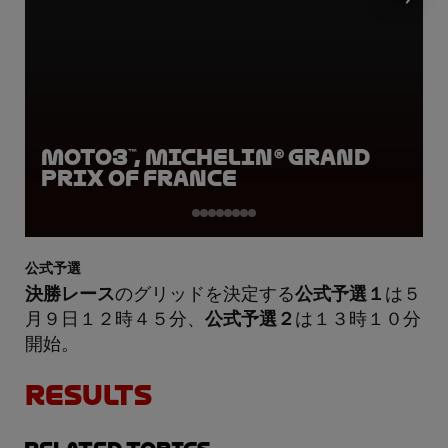
Moto3™, Michelin® Grand
Prix of France
公式予選
決勝レース
のグリッドを決定する
公式予選１
は５
月９日１２時４５分、
公式予選２
は１３時１０分
開始。
RESULTS