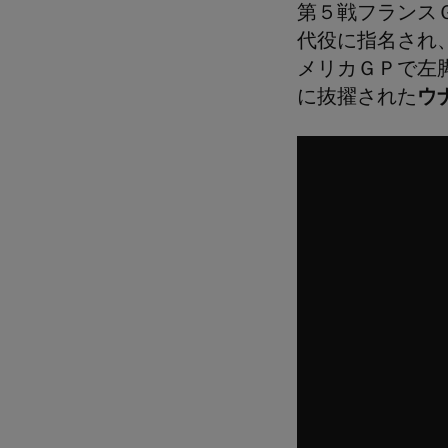
第５戦フランス
代役に指名され
メリカＧＰで左
に抜擢された
ウ