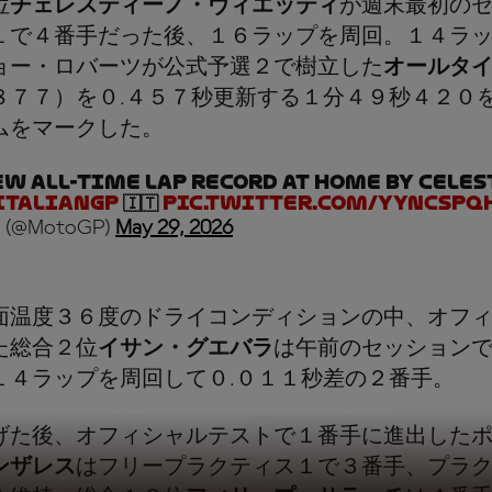
位
チェレスティーノ・ヴィエッティ
が週末最初の
１で４番手だった後、１６ラップを周回。１４ラ
ョー・ロバーツが公式予選２で樹立した
オールタ
８７７）を０.４５７秒更新する１分４９秒４２０
ムをマークした。
ew all-time lap record at home by Cele
ItalianGP
🇮🇹
pic.twitter.com/yYncSp
 (@MotoGP)
May 29, 2026
面温度３６度のドライコンディションの中、オフ
た総合２位
イサン・グエバラ
は午前のセッション
１４ラップを周回して０.０１１秒差の２番手。
げた後、オフィシャルテストで１番手に進出した
ンザレス
はフリープラクティス１で３番手、プラク