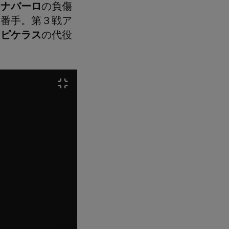
・ナバーロ
の負傷
４番手。第３戦ア
・ピケラス
の代役