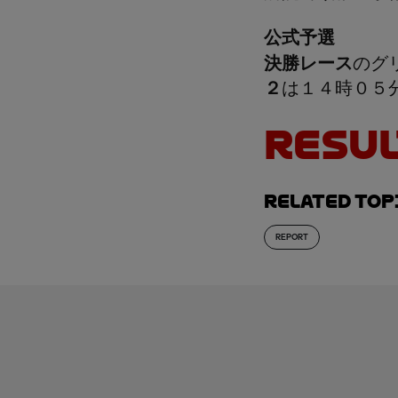
公式予選
決勝レース
のグ
２
は１４時０５
RESUL
Related top
REPORT