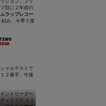
セッション、フリ
ップ目に２年前の
イムラップレコー
を刻み、今季５度
stino
qhxM
ィシャルテストで
で１２番手、午後
ポイントリーダー
ティスで０.１１