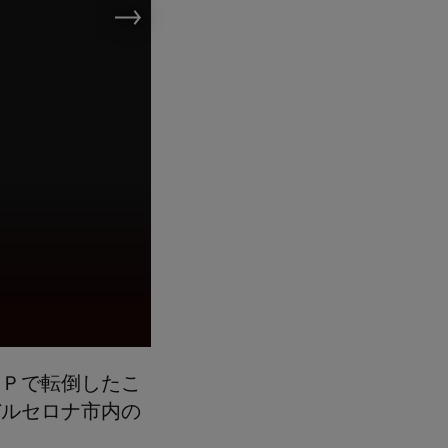
Moto2™, Brembo Gra
ＧＰで転倒したこ
バルセロナ市内の