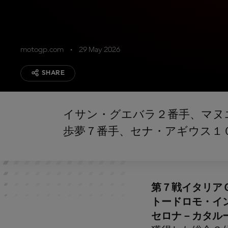
motogp.com
29 May 2026
SHARE
イサン・グエバラ２番手、マヌ
歩夢７番手、セナ・アギウス１
第７戦イタリア
トードロモ・イ
セロナ－カタル