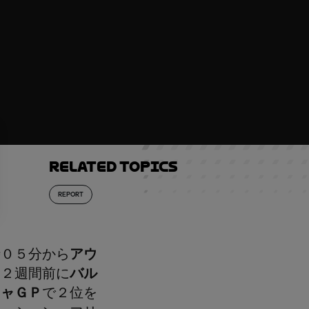
Related topics
REPORT
時０５分から
アウ
、２週間前に
バル
ニャＧＰ
で２位を