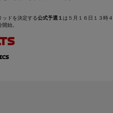
リッドを決定する
公式予選１
は５月１６日１３時
分開始。
TS
ics