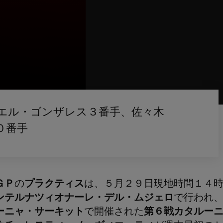
エル・ゴンザレス３番手、佐々木
０番手
ＧＰ
の
プラクティス
は、５月２９日現地時間１４
ンテルナツィオナーレ・デル・ムジェロ
で行われ
ーニャ・サーキット
で開催された
第６戦カタルー