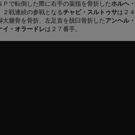
ＧＰで転倒した際に右手の薬指を骨折した
ホルヘ
、２戦連続の参戦となる
チャビ・スルトゥサ
は２
脚大腿骨を骨折、左足首を脱臼骨折した
アンヘル
ナイ・オラードレ
は２７番手。