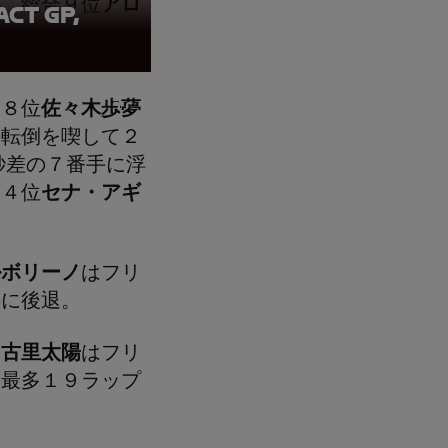
手。総合９位
アロ
ct GP,
手。
１８位
佐々木歩夢
の転倒を喫して２
秒差の７番手に浮
合４位
セナ・アギ
ルボリーノ
はフリ
手に後退。
た
古里太陽
はフリ
は最多１９ラップ