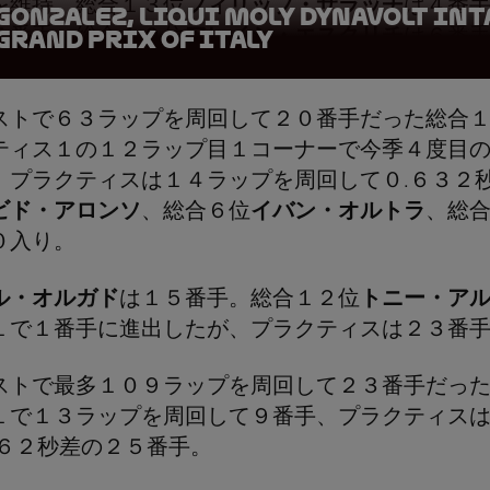
を維持。総合１３位
フィリップ・サラッチ
は４番
onzalez, LIQUI MOLY Dynavolt Inta
Grand Prix of Italy
５番手。総合１０位
アレイシ・エスクリチ
は６番
ストで６３ラップを周回して２０番手だった総合
ティス１の１２ラップ目１コーナーで今季４度目
、プラクティスは１４ラップを周回して０.６３２
ビド・アロンソ
、総合６位
イバン・オルトラ
、総
０入り。
ル・オルガド
は１５番手。総合１２位
トニー・ア
１で１番手に進出したが、プラクティスは２３番
ストで最多１０９ラップを周回して２３番手だっ
１で１３ラップを周回して９番手、プラクティス
８６２秒差の２５番手。