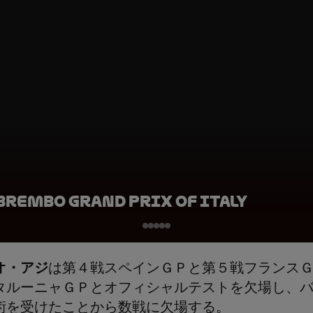
Brembo Grand Prix of Italy
オ・アジ
は第４戦スペインＧＰと第５戦フランス
タルーニャＧＰとオフィシャルテストを欠場し、
術を受けたことから数戦に欠場する。