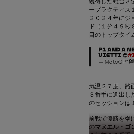
獲得した総合３
ープラクティス
２０２４年にジ
ド
（１分４９秒
目のトップタイ
P1 and a n
Vietti 😎
#
— MotoGP™🏁
気温２７度、路
３番手に進出し
のセッションは
前戦で優勝を挙
の
マヌエル・ゴ