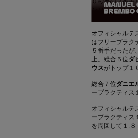
０秒差の３番手
Manuel G
ンソ・ロペス
Brembo 
は
オフィシャルテ
はフリープラク
５番手だったが
上。総合５位
ダ
ウス
がトップ１
総合７位
ダニエ
ープラクティス
オフィシャルテ
ープラクティス
を周回して１.