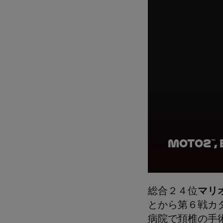
Moto2™, 
総合２４位
マリ
とから第６戦カ
病院で頚椎の手