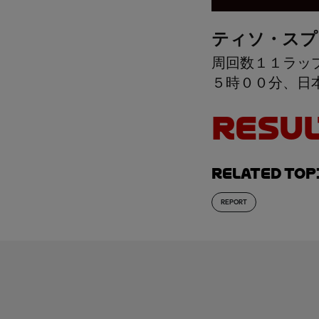
ティソ・スプ
周回数１１ラッ
５時００分、日
RESUL
Related top
REPORT