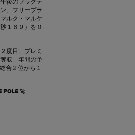
日午後のプラクテ
ョン、フリープラ
にマルク・マルケ
秒１６９）を０.
季２度目、プレミ
を奪取。年間の予
総合２位から１
 POLE 🚀