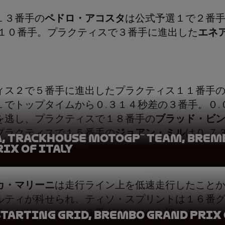
１３番手の
ペドロ・アコスタ
は公式予選１で２番
の１０番手。プラクティスで３番手に進出した
エネ
。
ィス２で５番手に進出したプラクティス１１番手
１でトップタイムから０.３１４秒差の３番手。０.
を逃し、プラクティスで１８番手の
ブラッド・ビ
プラクティスで１５番手の
ジョアン・ミル
は０.７
a, Trackhouse MotoGP™ Team, Brem
ix of Italy
カ・マリーニ
は走行ライン上を低速走行したこと
ルティが科せられ、ティソ・スプリントは１６番
ランプリレースは１９番グリッドから迎える。
tarting grid, Brembo Grand Prix 