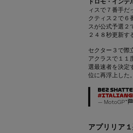
ドロモ・インテ
ィスで７番手だ
クティス２で６
スが公式予選２
２４８秒更新す
セクター３で際
アクラスで１１
選最速者を決定
位に再浮上した
Bez shatte
#ItalianG
— MotoGP™🏁
アプリリア１