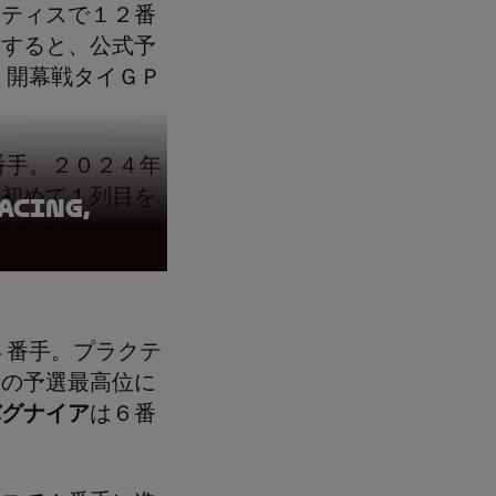
クティスで１２番
過すると、公式予
、開幕戦タイＧＰ
番手。２０２４年
ら初めて１列目を
acing,
目を独占。
４番手。プラクテ
季の予選最高位に
バグナイア
は６番