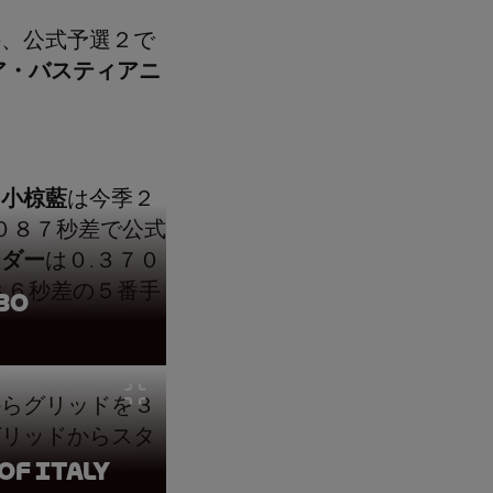
手、公式予選２で
ア・バスティアニ
の
小椋藍
は今季２
０８７秒差で公式
ンダー
は０.３７０
３６秒差の５番手
bo
からグリッドを３
グリッドからスタ
of Italy