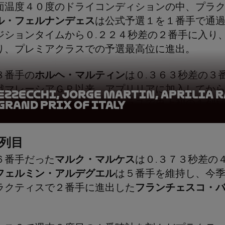
面温度４０度のドライコンディションの中、プラ
ル・フェルナンデェス
は公式予選１を１番手で通
ジションタイムから０.２２４秒差の２番手に入り
り、プレミアクラスでの予選最高位に進出。
８番手の
ホルヘ・マルティン
は０.３６３秒差の３
戦マレーシアＧＰ以来、アプリリアに加入してか
ezzecchi, Jorge Martin, Aprilia R
ら、
Grand Prix of Italy
アプリリア
がプレミアクラスで史上初の１列
列目
６番手だった
マルク・マルケス
は０.３７３秒差の
フェルミン・アルデグエル
は５番手を維持し、今
ラクティスで２番手に進出した
フランチェスコ・