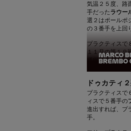
気温２５度、路
手だった
ラウー
選２はポールポ
の３番手を上回
プラクティスで
１１月の第１９
Marco B
獲得したことか
Brembo 
ドゥカティ２
プラクティスで
ィスで５番手の
進出すれば、プ
手。