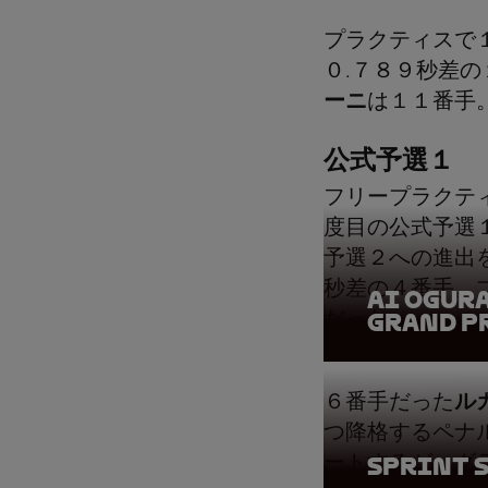
プラクティスで
０.７８９秒差
ーニ
は１１番手
公式予選１
フリープラクテ
度目の公式予選
予選２への進出
秒差の４番手。
Ai Ogur
だった。
Grand Pr
６番手だった
ル
つ降格するペナ
ートするが、グ
Sprint S