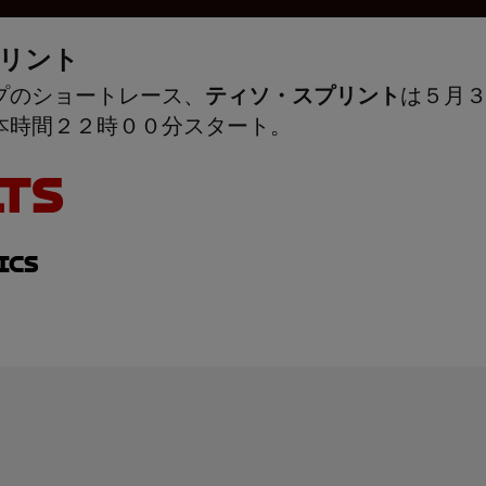
リント
プのショートレース、
ティソ・スプリント
は５月
本時間２２時００分スタート。
TS
ics