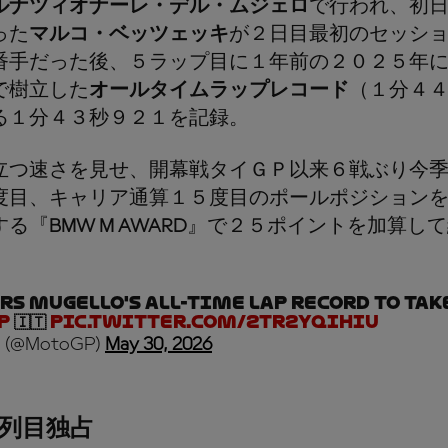
ルナツィオナーレ・デル・ムジェロ
で行われ、初
った
マルコ・ベッツェッキ
が２日目最初のセッシ
番手だった後、５ラップ目に１年前の２０２５年
で樹立した
オールタイムラップレコード
（１分４４
る１分４３秒９２１を記録。
立つ速さを見せ、開幕戦タイＧＰ以来６戦ぶり今
度目、キャリア通算１５度目のポールポジション
する『
BMW M AWARD
』で２５ポイントを加算して
。
rs Mugello's all-time lap record to take
P
🇮🇹
pic.twitter.com/2Tr2YQIHiU
 (@MotoGP)
May 30, 2026
列目独占