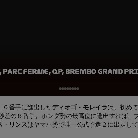
 Parc Ferme, QP, Brembo Grand Pri
１０番手に進出した
ディオゴ・モレイラ
は、初め
３秒差の８番手。ホンダ勢の最高位に進出すれば、
ス・リンス
はヤマハ勢で唯一公式予選２に出走して