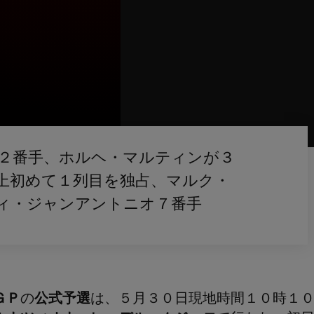
２番手、ホルヘ・マルティンが３
上初めて１列目を独占、マルク・
ィ・ジャンアントニオ７番手
ＧＰ
の
公式予選
は、５月３０日現地時間１０時１