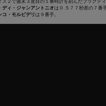
ィス２で週末３度目の１番時計を刻んだプラクテ
・ディ・ジャンアントニオ
は０.５７７秒差の７番
ンコ・モルビデリ
は９番手。