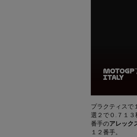
MotoGP™,
Italy
プラクティスで
選２で０.７１
番手の
アレック
１２番手。