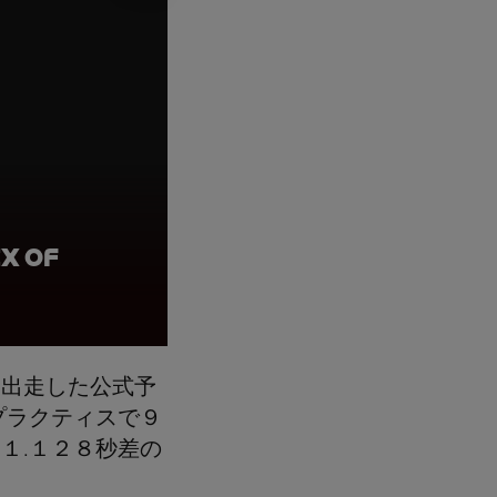
x of
Marco Bezzecchi, J
Brembo Grand Prix 
て出走した公式予
プラクティスで９
１.１２８秒差の