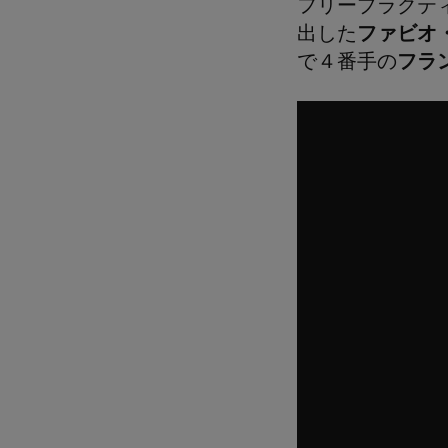
フリープラクテ
出した
ファビオ
で４番手の
フラ