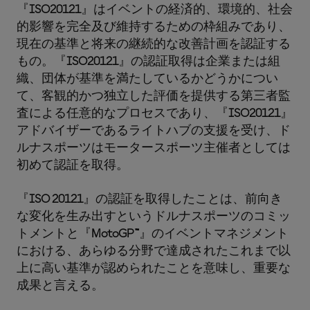
『
ISO20121
』はイベントの経済的、環境的、社会
的影響を完全及び維持するための枠組みであり、
現在の基準と将来の継続的な改善計画を認証する
もの。『
ISO20121
』の認証取得は企業または組
織、団体が基準を満たしているかどうかについ
て、客観的かつ独立した評価を提供する第三者監
査による任意的なプロセスであり、『
ISO20121
』
アドバイザーであるライトハブの支援を受け、ド
ルナスポーツはモータースポーツ主催者としては
初めて認証を取得。
『
ISO 20121
』の認証を取得したことは、前向き
な変化を生み出すというドルナスポーツのコミッ
トメントと『
MotoGP™
』のイベントマネジメント
における、あらゆる分野で達成されたこれまで以
上に高い基準が認められたことを意味し、重要な
成果と言える。