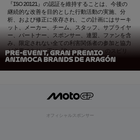
『
ISO 20121
』の認証を維持することは、今後の
継続的な改善を目的とした行動活動の実施、分
析、および修正に依存され、この計画にはサーキ
ット、メーカー、チーム、スタッフ、サプライヤ
ー、パートナー、スポンサー、連盟、ファンを含
み、限定されない全ての利害関係者の参加と協力
が必要であり、正に『
Racing Togeher
』のスピリ
Pre-Event, Gran Premio
Animoca Brands de Aragón
ッツが反映されている。
オフィシャルスポンサー