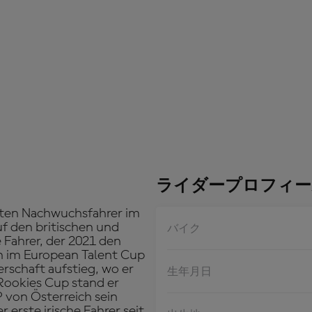
ライダープロフィー
sten Nachwuchsfahrer im
uf den britischen und
バイク
e Fahrer, der 2021 den
en im European Talent Cup
rschaft aufstieg, wo er
生年月日
Rookies Cup stand er
von Österreich sein
 erste irische Fahrer seit