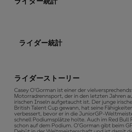
ライダー統計
ライダー統計
ライダーストーリー
Casey O’Gorman ist einer der vielversprechend
Motorradrennsport, der in den letzten Jahren a
irischen Inseln aufgetaucht ist. Der junge irisch
British Talent Cup gewann, hat seine Fähigkeit
verbessert, bevor er in die JuniorGP-Weltmeiste
schnell Podiumsplätze holte. Auch im Red Bull 
schon auf dem Podium. O’Gorman gibt beim GP 
Debüt in der Weltmeisterschaft und ist damit der