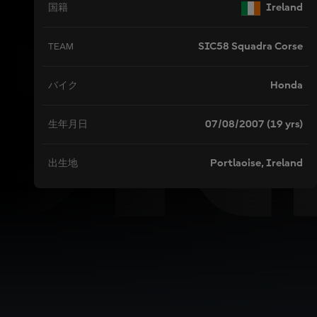
GO
Ireland
国籍
SIC58 Squadra Corse
TEAM
Honda
バイク
07/08/2007 (19 yrs)
生年月日
Portlaoise, Ireland
出生地