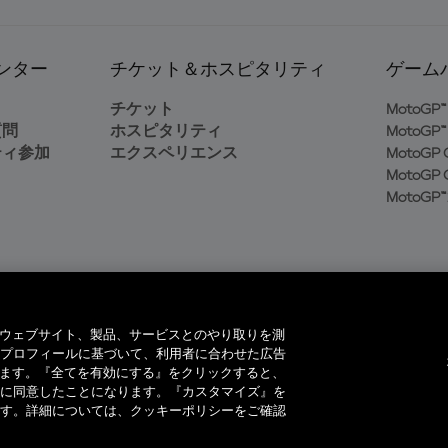
ンター
チケット＆ホスピタリティ
ゲーム
ト
チケット
MotoGP™ 
質問
ホスピタリティ
MotoGP™ 
ティ参加
エクスペリエンス
MotoGP G
MotoGP G
MotoGP™
イヤーは、当社のウェブサイト、製品、サービスとのやり取りを測
プロフィールに基づいて、利用者に合わせた広告
ています。『全てを有効にする』をクリックすると、
著作権所有。全ての商標はそれぞれの所有者に帰属。
に同意したことになります。『カスタマイズ』を
す。詳細については、クッキーポリシーをご確認