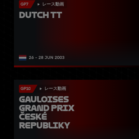
GP7
レース動画
Dutch TT
26 - 28 JUN 2003
GP10
レース動画
Gauloises 
Grand Prix 
České 
republiky