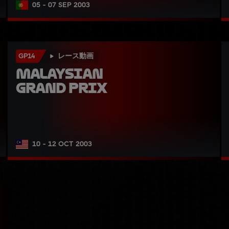
05 - 07 SEP 2003
GP14
レース動画
Malaysian 
Grand Prix
10 - 12 OCT 2003