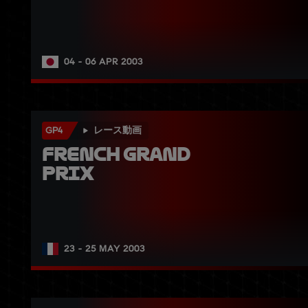
04 - 06 APR 2003
GP4
レース動画
French Grand 
Prix
23 - 25 MAY 2003