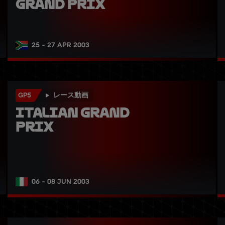
Grand Prix
25 - 27 APR 2003
GP5
レース動画
Italian Grand 
Prix
06 - 08 JUN 2003