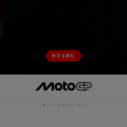
全文を読む
全
文
を
読
む
オフィシャルスポンサー