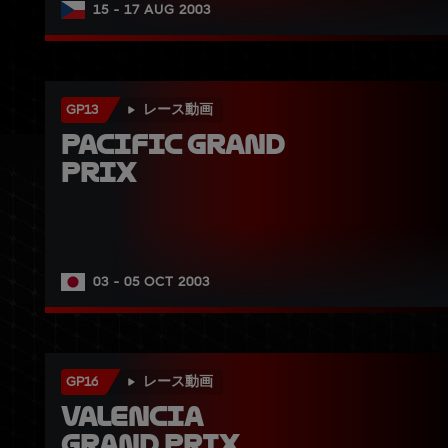
15 - 17 AUG 2003
GP13
レース動画
Pacific Grand 
Prix
03 - 05 OCT 2003
GP16
レース動画
Valencia 
Grand Prix