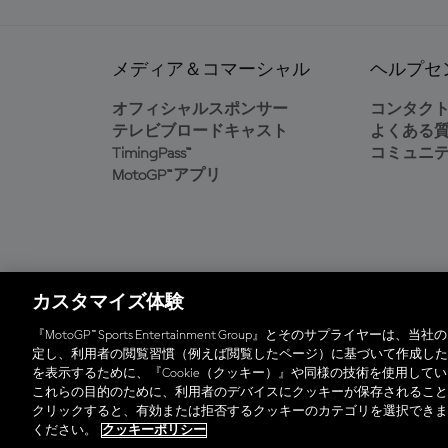
メディア＆コマーシャル
ヘルプセ
オフィシャルスポンサー
コンタク
テレビブロードキャスト
よくある
TimingPass™
コミュニ
MotoGP™アプリ
カスタマイズ体験
オフィシャルアプリ
『MotoGP™ Sports Entertainment Group』とそのサプラ
定し、利用者の閲覧習慣（例えば閲覧したページ）に基づいて作成した
を表示するために、『Cookie（クッキー）』や同様の技術を使用し
© 2026 MotoGP Sports Entertainment Group. 全
これらの目的のために、利用者のデバイスにクッキーが保存されること
クリックすると、有効または拒否するクッキーのカテゴリを選択できま
ください。
クッキーポリシー