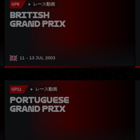
GP8
レース動画
British 
Grand Prix
11 - 13 JUL 2003
GP11
レース動画
Portuguese 
Grand Prix