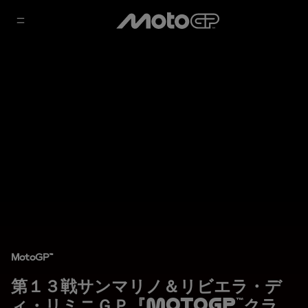
MotoGP™
第１３戦サンマリノ＆リビエラ・デ
ィ・リミニＧＰ『MotoGP™クラ