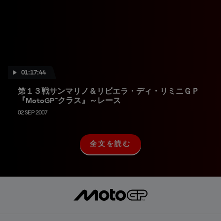
01:17:44
第１３戦サンマリノ＆リビエラ・ディ・リミニＧＰ
『MotoGP™クラス』～レース
02 SEP 2007
全文を読む
全
文
を
読
む