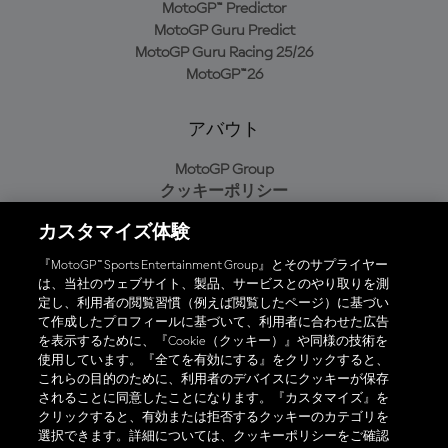
MotoGP™ Predictor
MotoGP Guru Predict
MotoGP Guru Racing 25/26
MotoGP™26
アバウト
MotoGP Group
クッキーポリシー
利用規約
カスタマイズ体験
プライバシーポリシー
購入ポリシー
『MotoGP™ Sports Entertainment Group』とそのサプライヤー
は、当社のウェブサイト、製品、サービスとのやり取りを測
定し、利用者の閲覧習慣（例えば閲覧したページ）に基づい
て作成したプロフィールに基づいて、利用者に合わせた広告
オフィシャルアプリ
を表示するために、『Cookie（クッキー）』や同様の技術を
使用しています。『全てを有効にする』をクリックすると、
これらの目的のために、利用者のデバイスにクッキーが保存
されることに同意したことになります。『カスタマイズ』を
クリックすると、有効または拒否するクッキーのカテゴリを
選択できます。詳細については、クッキーポリシーをご確認
© 2026 MotoGP Sports Entertainment Group. 全著作権所有。全ての