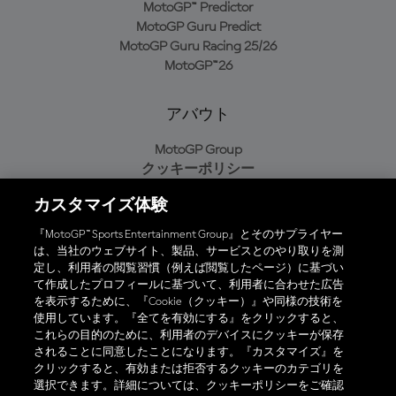
MotoGP™ Predictor
MotoGP Guru Predict
MotoGP Guru Racing 25/26
MotoGP™26
アバウト
MotoGP Group
クッキーポリシー
利用規約
カスタマイズ体験
プライバシーポリシー
購入ポリシー
『MotoGP™ Sports Entertainment Group』とそのサプライヤー
は、当社のウェブサイト、製品、サービスとのやり取りを測
定し、利用者の閲覧習慣（例えば閲覧したページ）に基づい
て作成したプロフィールに基づいて、利用者に合わせた広告
オフィシャルアプリ
を表示するために、『Cookie（クッキー）』や同様の技術を
使用しています。『全てを有効にする』をクリックすると、
これらの目的のために、利用者のデバイスにクッキーが保存
されることに同意したことになります。『カスタマイズ』を
クリックすると、有効または拒否するクッキーのカテゴリを
選択できます。詳細については、クッキーポリシーをご確認
© 2026 MotoGP Sports Entertainment Group. 全著作権所有。全ての