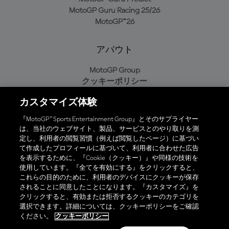
MotoGP Guru Racing 25/26
MotoGP™26
アバウト
MotoGP Group
クッキーポリシー
利用規約
カスタマイズ体験
プライバシーポリシー
購入ポリシー
『MotoGP™ Sports Entertainment Group』とそのサプライヤー
は、当社のウェブサイト、製品、サービスとのやり取りを測
定し、利用者の閲覧習慣（例えば閲覧したページ）に基づい
て作成したプロフィールに基づいて、利用者に合わせた広告
オフィシャルアプリ
を表示するために、『Cookie（クッキー）』や同様の技術を
使用しています。『全てを有効にする』をクリックすると、
これらの目的のために、利用者のデバイスにクッキーが保存
されることに同意したことになります。『カスタマイズ』を
クリックすると、有効または拒否するクッキーのカテゴリを
選択できます。詳細については、クッキーポリシーをご確認
© 2026 MotoGP Sports Entertainment Group. 全著作権所有。全ての
ください。
クッキーポリシー
商標はそれぞれの所有者に帰属。