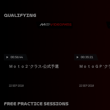
Qualifying
00:56:44
00:35:21
Ｍｏｔｏ２™クラス‐公式予選
ＭｏｔｏＧＰ™ク
22 SEP 2018
22 SEP 2018
Free Practice Sessions