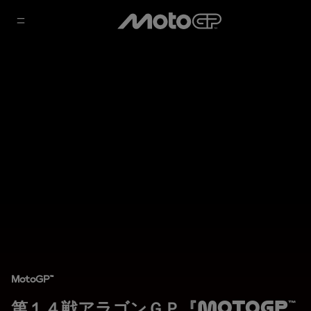
MotoGP™
第１４戦アラゴンＧＰ『MotoGP™