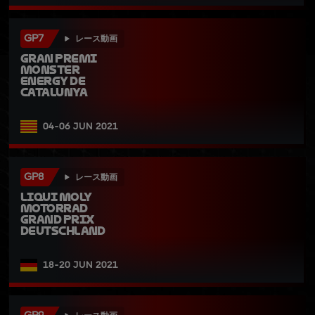
GP7
レース動画
Gran Premi 
Monster 
Energy de 
Catalunya
04-06 JUN 2021
GP8
レース動画
Liqui Moly 
Motorrad 
Grand Prix 
Deutschland
18-20 JUN 2021