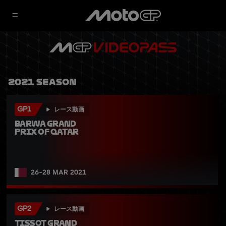
2021 Season
GP1
レース動画
Barwa Grand 
Prix of Qatar
26-28 MAR 2021
GP2
レース動画
TISSOT Grand 