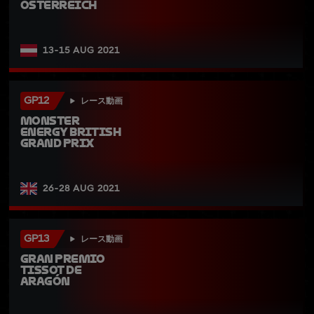
Osterreich
13-15 AUG 2021
GP12
レース動画
Monster 
Energy British 
Grand Prix
26-28 AUG 2021
GP13
レース動画
Gran Premio 
TISSOT de 
Aragón