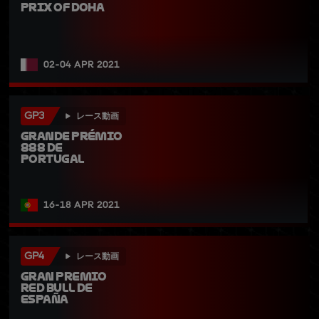
Prix of Doha
02-04 APR 2021
GP3
レース動画
Grande Prémio 
888 de 
Portugal
16-18 APR 2021
GP4
レース動画
Gran Premio 
Red Bull de 
España