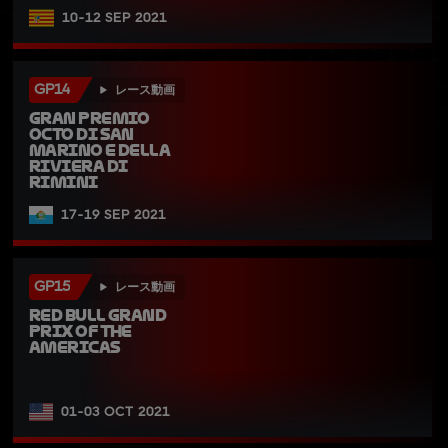
10-12 SEP 2021
GP14
レース動画
Gran Premio 
Octo di San 
Marino e della 
Riviera di 
Rimini
17-19 SEP 2021
GP15
レース動画
Red Bull Grand 
Prix of The 
Americas
01-03 OCT 2021