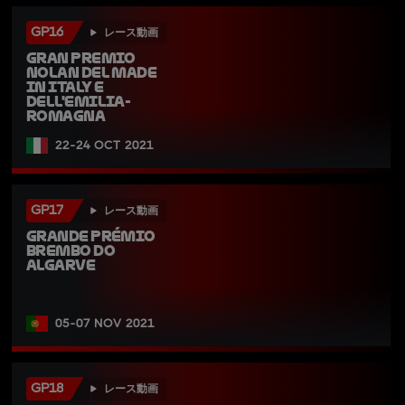
GP16
レース動画
Gran Premio 
Nolan del Made 
in Italy e 
dell'Emilia-
Romagna
22-24 OCT 2021
GP17
レース動画
Grande Prémio 
Brembo do 
Algarve
05-07 NOV 2021
GP18
レース動画