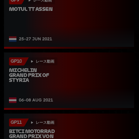
GP9
レース動画
Motul TT Assen
25-27 JUN 2021
GP10
レース動画
Michelin 
Grand Prix of 
Styria
06-08 AUG 2021
GP11
レース動画
Bitci Motorrad 
Grand Prix von 