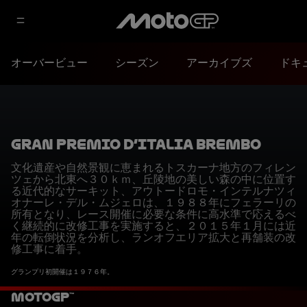
オーバービュー
シーズン
アーカイブズ
ドキ
Gran Premio d’Italia Brembo
文化遺産や自然景観に恵まれるトスカーナ地方のフィレン
ツェから北東へ３０ｋｍ、丘陵地の美しい森の中に位置す
る近代的なサーキット、アウトードロモ・インテルナツィ
オナーレ・デル・ムジェロは、１９８８年にフェラーリの
所有となり、レース開催に必要な条件に高水準で応えるべ
く継続的に改修工事を実施すると、２０１５年１月には近
年の転倒状況を分析し、ランオフエリア拡大と再舗装の改
修工事に着手。
グランプリ初開催は１９７６年。
MotoGP™