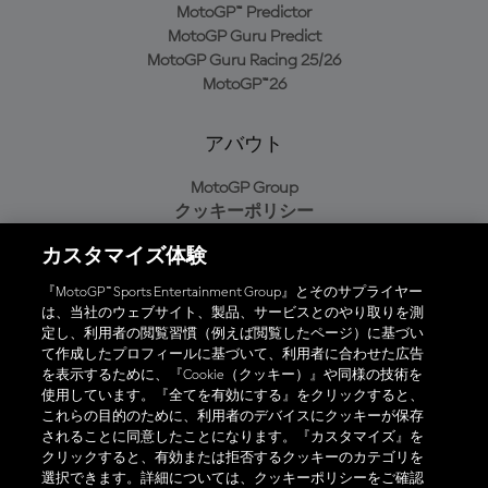
MotoGP™ Predictor
MotoGP Guru Predict
MotoGP Guru Racing 25/26
MotoGP™26
アバウト
MotoGP Group
クッキーポリシー
利用規約
カスタマイズ体験
プライバシーポリシー
購入ポリシー
『MotoGP™ Sports Entertainment Group』とそのサプライヤー
は、当社のウェブサイト、製品、サービスとのやり取りを測
定し、利用者の閲覧習慣（例えば閲覧したページ）に基づい
て作成したプロフィールに基づいて、利用者に合わせた広告
オフィシャルアプリ
を表示するために、『Cookie（クッキー）』や同様の技術を
使用しています。『全てを有効にする』をクリックすると、
これらの目的のために、利用者のデバイスにクッキーが保存
されることに同意したことになります。『カスタマイズ』を
クリックすると、有効または拒否するクッキーのカテゴリを
選択できます。詳細については、クッキーポリシーをご確認