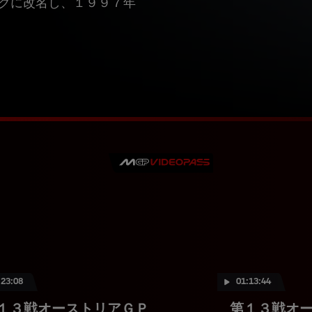
クに改名し、１９９７年
:23:08
01:13:44
１３戦オーストリアＧＰ
第１３戦オ