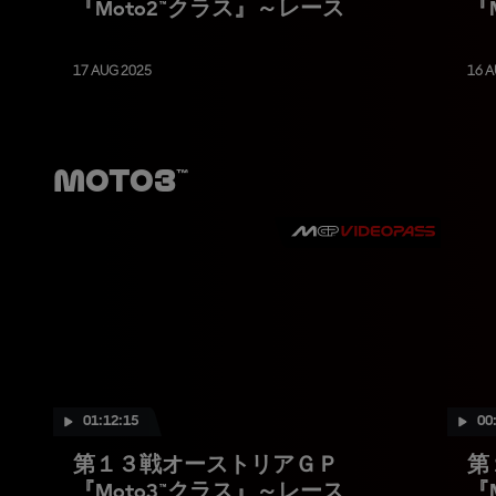
『Moto2™クラス』～レース
『
17 AUG 2025
16 A
Moto3™
01:12:15
00
第１３戦オーストリアＧＰ
第
『Moto3™クラス』～レース
『