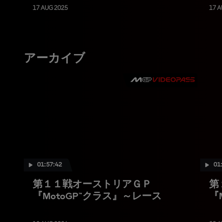
17 AUG 2025
17 A
アーカイブ
01:57:42
01
第１１戦オーストリアＧＰ
第
『MotoGP™クラス』～レース
『