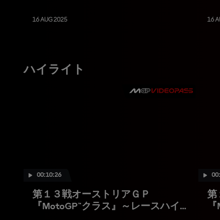
16 AUG 2025
16 A
ハイライト
00:10:26
00
第１３戦オーストリアＧＰ
第
『MotoGP™クラス』～レースハイ
『
ライト
イ