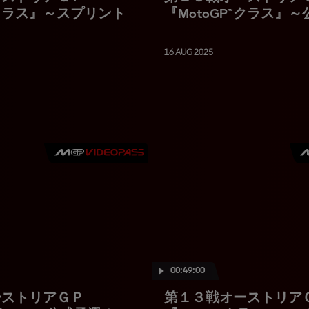
™クラス』～スプリント
『MotoGP™クラス』
16 AUG 2025
00:49:00
ーストリアＧＰ
第１３戦オーストリア