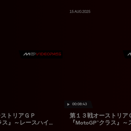
15 AUG 2025
00:08:43
ーストリアＧＰ
第１３戦オーストリア
™クラス』～レースハイラ
『MotoGP™クラス』
ハイライト