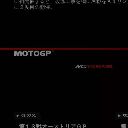
に初開催すると、改修工事を機に名称をＡ１リン
に２度目の開催。
MotoGP™
02:00:51
00
第１３戦オーストリアＧＰ
第