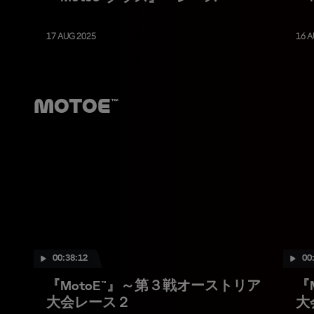
17 AUG 2025
16 A
MotoE™
00:38:12
00
『MotoE™』～第３戦オーストリア
『
大会レース２
大