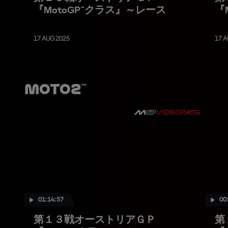
『MotoGP™クラス』～レース
『
ッ
17 AUG 2025
17 A
Moto2™
01:14:57
00
第１３戦オーストリアＧＰ
第