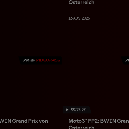
Österreich
16 AUG. 2025
00:39:57
WIN Grand Prix von
Moto3™ FP2: BWIN Grand
Österreich