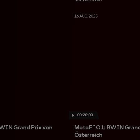
16 AUG. 2025
00:20:00
WIN Grand Prix von
MotoE™ Q1: BWIN Grand 
Österreich