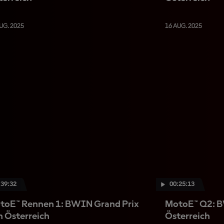
UG. 2025
16 AUG. 2025
:39:32
00:25:13
toE™ Rennen 1: BWIN Grand Prix
MotoE™ Q2: B
n Österreich
Österreich