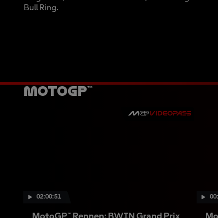
Bull Ring.
MotoGP™
02:00:51
00
MotoGP™ Rennen: BWIN Grand Prix
Mo