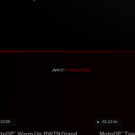
:23:08
01:13:44
toGP™ Warm Up: BWIN Grand
MotoGP™ Tiss