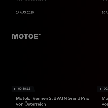
17 AUG. 2025
16 A
MotoE™
00:38:12
00
MotoE™ Rennen 2: BWIN Grand Prix
Mo
von Österreich
vo