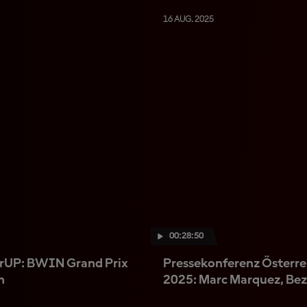
16 AUG. 2025
00:28:50
rUP: BWIN Grand Prix
Pressekonferenz Österre
h
2025: Marc Marquez, Bez
Acosta