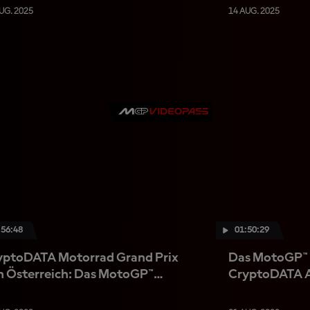
UG. 2025
14 AUG. 2025
:56:48
01:50:29
yptoDATA Motorrad Grand Prix
Das MotoGP™
n Österreich: Das MotoGP™
CryptoDATA A
nnen