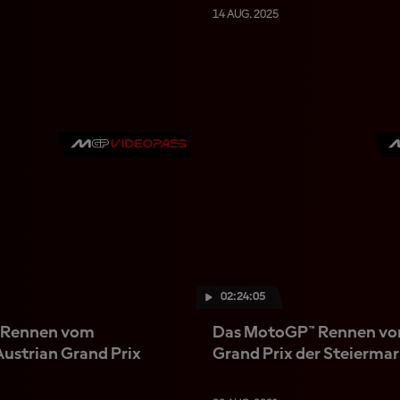
14 AUG. 2025
02:24:05
 Rennen vom
Das MotoGP™ Rennen vo
ustrian Grand Prix
Grand Prix der Steierma