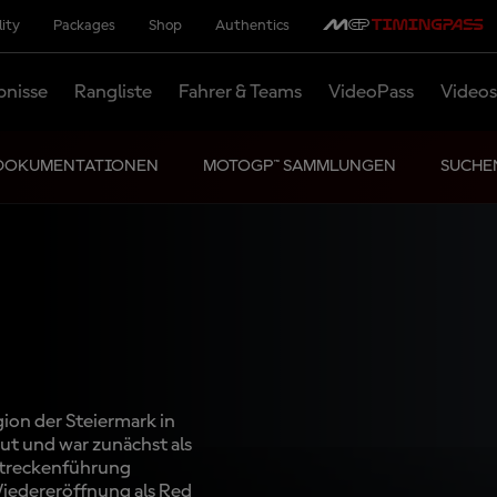
lity
Packages
Shop
Authentics
bnisse
Rangliste
Fahrer & Teams
VideoPass
Videos
DOKUMENTATIONEN
MOTOGP™ SAMMLUNGEN
SUCHE
gion der Steiermark in
ut und war zunächst als
 Streckenführung
Wiedereröffnung als Red