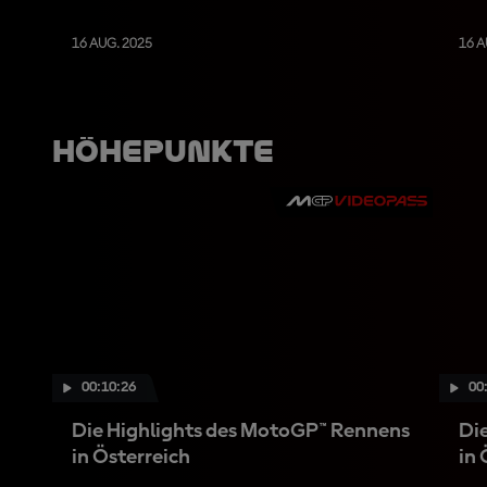
16 AUG. 2025
16 A
Höhepunkte
00:10:26
00
Die Highlights des MotoGP™ Rennens
Di
in Österreich
in 