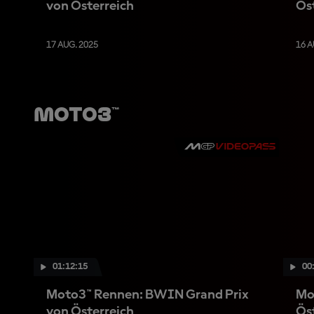
von Österreich
Ös
17 AUG. 2025
16 A
Moto3™
01:12:15
00
Moto3™ Rennen: BWIN Grand Prix
Mo
von Österreich
Ös