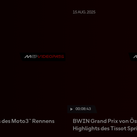
15 AUG. 2025
00:08:43
s des Moto3™ Rennens
BWIN Grand Prix von Öst
Highlights des Tissot Spr