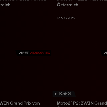
rreich
Österreich
16 AUG. 2025
00:49:00
WIN Grand Prix von
Moto2™ P2: BWIN Grand 