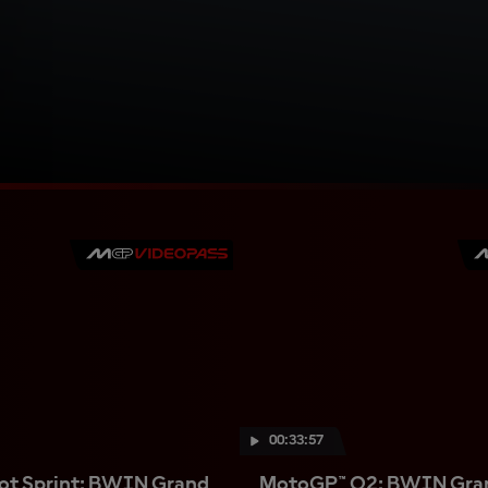
00:33:57
ot Sprint: BWIN Grand
MotoGP™ Q2: BWIN Gran